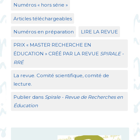
Numéros «
hors série
»
Articles téléchargeables
Numéros en préparation
LIRE
LA
REVUE
PRIX
«
MASTER
RECHERCHE
EN
É
DUCATION
»
CR
ÉÉ
PAR
LA
REVUE
SPIRALE
-
RR
É
La revue. Comité scientifique, comité de
lecture.
Publier dans
Spirale - Revue de Recherches en
Éducation