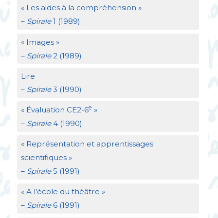
«
Les aides à la compréhension
»
–
Spirale
1 (1989)
«
Images
»
–
Spirale
2 (1989)
Lire
–
Spirale
3 (1990)
e
«
Évaluation
CE2
-6
»
–
Spirale
4 (1990)
«
Représentation et apprentissages
scientifiques
»
–
Spirale
5 (1991)
«
A l’école du théâtre
»
–
Spirale
6 (1991)