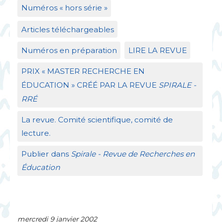
Numéros «
hors série
»
Articles téléchargeables
Numéros en préparation
LIRE
LA
REVUE
PRIX
«
MASTER
RECHERCHE
EN
É
DUCATION
»
CR
ÉÉ
PAR
LA
REVUE
SPIRALE
-
RR
É
La revue. Comité scientifique, comité de
lecture.
Publier dans
Spirale - Revue de Recherches en
Éducation
mercredi 9 janvier 2002