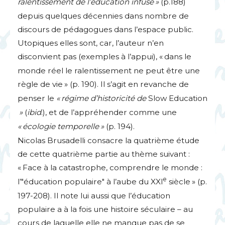
ralentissement de l’éducation infuse
»
(p.188)
depuis quelques décennies dans nombre de
discours de pédagogues dans l’espace public.
Utopiques elles sont, car, l’auteur n’en
disconvient pas (exemples à l’appui), «
dans le
monde réel le ralentissement ne peut être une
règle de vie
» (p. 190). Il s’agit en revanche de
penser le
«
régime d’historicité de
Slow Education
»
(
ibid
.), et de l’appréhender comme une
«
écologie temporelle
»
(p. 194).
Nicolas Brusadelli consacre la quatrième étude
de cette quatrième partie au thème suivant :
«
Face à la catastrophe, comprendre le monde :
e
l’"éducation populaire" à l’aube du
XXI
siècle
» (p.
197-208). Il note lui aussi que l’éducation
populaire a à la fois une histoire séculaire – au
cours de laquelle elle ne manque pas de se