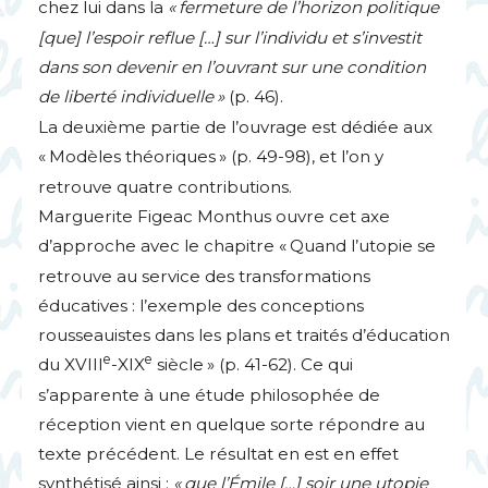
chez lui dans la
«
fermeture de l’horizon politique
[que] l’espoir reflue […] sur l’individu et s’investit
dans son devenir en l’ouvrant sur une condition
de liberté individuelle
»
(p. 46).
La deuxième partie de l’ouvrage est dédiée aux
«
Modèles théoriques
» (p. 49-98), et l’on y
retrouve quatre contributions.
Marguerite Figeac Monthus ouvre cet axe
d’approche avec le chapitre «
Quand l’utopie se
retrouve au service des transformations
éducatives : l’exemple des conceptions
rousseauistes dans les plans et traités d’éducation
e
e
du
XVIII
-
XIX
siècle
» (p. 41-62). Ce qui
s’apparente à une étude philosophée de
réception vient en quelque sorte répondre au
texte précédent. Le résultat en est en effet
synthétisé ainsi :
«
que l’Émile […] soir une utopie