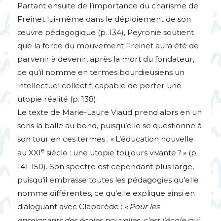
Partant ensuite de l’importance du charisme de
Freinet lui-même dans le déploiement de son
œuvre pédagogique (p. 134), Peyronie soutient
que la force du mouvement Freinet aura été de
parvenir à devenir, après la mort du fondateur,
ce qu’il nomme en termes bourdieusiens un
intellectuel collectif, capable de porter une
utopie réalité (p. 138).
Le texte de Marie-Laure Viaud prend alors en un
sens la balle au bond, puisqu’elle se questionne à
son tour en ces termes : «
L’éducation nouvelle
e
au
XXI
siècle : une utopie toujours vivante
?
» (p.
141-150). Son spectre est cependant plus large,
puisqu’il embrasse toutes les pédagogies qu’elle
nomme différentes, ce qu’elle explique ainsi en
dialoguant avec Claparède :
«
Pour les
enseignants des écoles nouvelles, c’est l’école qui