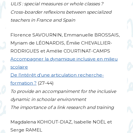
ULIS
: special measures or whole classes
?
Cross-boarder reflexions between specialized
teachers in France and Spain
Florence
SAVOURNIN
, Emmanuelle
BROSSAIS
,
Myriam de LÉ
ONARDIS
, Émilie
CHEVALLIER
-
RODRIGUES
et Amélie
COURTINAT
-
CAMPS
Accompagner la dynamique inclusive en milieu
scolaire
De l’intérêt d’une articulation recherche-
formation
?
(27-44)
To provide an accompaniment for the inclusive
dynamic in schoolar environment
The importance of a link research and training
Magdalena
KOHOUT
-
DIAZ
, Isabelle
NO
ËL et
Serge
RAMEL