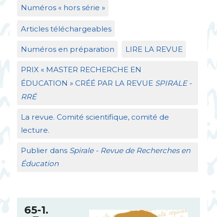
Numéros «
hors série
»
Articles téléchargeables
Numéros en préparation
LIRE
LA
REVUE
PRIX
«
MASTER
RECHERCHE
EN
É
DUCATION
»
CR
ÉÉ
PAR
LA
REVUE
SPIRALE
-
RR
É
La revue. Comité scientifique, comité de
lecture.
Publier dans
Spirale - Revue de Recherches en
Éducation
65-1.