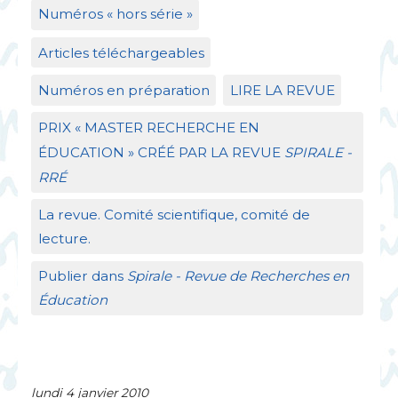
Numéros «
hors série
»
Articles téléchargeables
Numéros en préparation
LIRE
LA
REVUE
PRIX
«
MASTER
RECHERCHE
EN
É
DUCATION
»
CR
ÉÉ
PAR
LA
REVUE
SPIRALE
-
RR
É
La revue. Comité scientifique, comité de
lecture.
Publier dans
Spirale - Revue de Recherches en
Éducation
lundi 4 janvier 2010