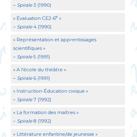
–
Spirale
3 (1990)
e
«
Évaluation
CE2
-6
»
–
Spirale
4 (1990)
«
Représentation et apprentissages
scientifiques
»
–
Spirale
5 (1991)
«
A l’école du théâtre
»
–
Spirale
6 (1991)
«
Instruction-Éducation civique
»
–
Spirale
7 (1992)
«
La formation des maîtres
»
–
Spirale
8 (1992)
«
Littérature enfantine/de jeunesse
»