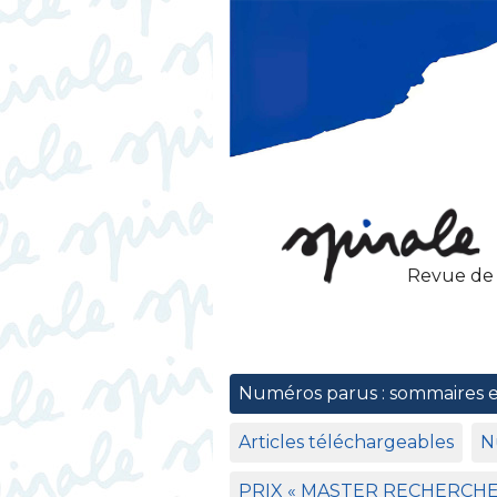
Revue de
Numéros parus : sommaires 
Articles téléchargeables
N
PRIX
«
MASTER
RECHERCH