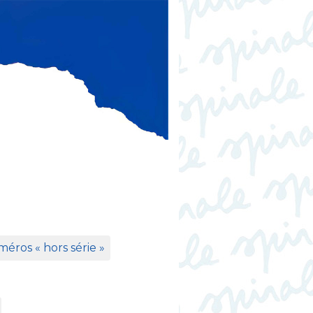
éros «
hors série
»