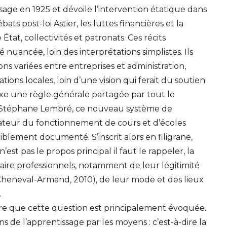
ssage en 1925 et dévoile l’intervention étatique dans
bats post-loi Astier, les luttes financières et la
État, collectivités et patronats. Ces récits
 nuancée, loin des interprétations simplistes. Ils
ns variées entre entreprises et administration,
ations locales, loin d’une vision qui ferait du soutien
xe une règle générale partagée par tout le
 Stéphane Lembré, ce nouveau système de
ateur du fonctionnement de cours et d’écoles
aiblement documenté. S’inscrit alors en filigrane,
’est pas le propos principal il faut le rappeler, la
-faire professionnels, notamment de leur légitimité
Cheneval-Armand, 2010), de leur mode et des lieux
.
re que cette question est principalement évoquée.
ons de l’apprentissage par les moyens : c’est-à-dire la