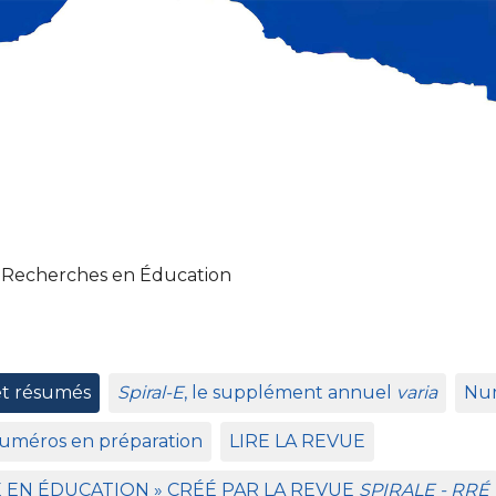
 Recherches en Éducation
et résumés
Spiral-E
, le supplément annuel
varia
Num
uméros en préparation
LIRE
LA
REVUE
E
EN
É
DUCATION
»
CR
ÉÉ
PAR
LA
REVUE
SPIRALE
-
RR
É