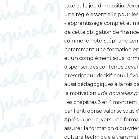
taxe et le jeu d’imposition/exo
une règle essentielle pour les
«
apprentissage complet et 
de cette obligation de financ
comme le note Stéphane Lembr
notamment une formation en ap
et un complément sous forme s
dispenser des contenus devant
prescripteur décisif pour l’év
aussi pédagogiques à la fois d
la motivation
«
de nouvelles pr
Les chapitres 3 et 4 montren
par l’entreprise valorisé sous
Après-Guerre, vers une format
assurer la formation d’ou-vrie
culture technique à transmet