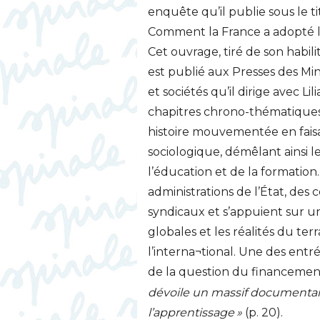
enquête qu’il publie sous le t
Comment la France a adopté l
Cet ouvrage, tiré de son habil
est publié aux Presses des Min
et sociétés qu’il dirige avec Lil
chapitres chrono-thématiques 
histoire mouvementée en faisa
sociologique, démêlant ainsi le
l’éducation et de la formation.
administrations de l’État, des 
syndicaux et s’appuient sur un
globales et les réalités du te
l’interna¬tional. Une des entr
de la question du financemen
dévoile un massif documentaire
l’apprentissage
»
(p. 20).