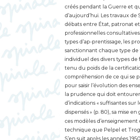
créés pendant la Guerre et qui
d’aujourd’hui. Les travaux de
débats entre État, patronat et
professionnelles consultativ
types d’ap-prentissage, les 
sanctionnant chaque type de 
individuel des divers types de
tenu du poids de la certificati
compréhension de ce qui se pa
pour saisir l’évolution des en
la prudence qui doit entourer 
d’indications «
suffisantes sur
dispensés
» (p. 80), sa mise e
ces modèles d’enseignement qu
technique que Pelpel et Troge
S’en suit après les années 195