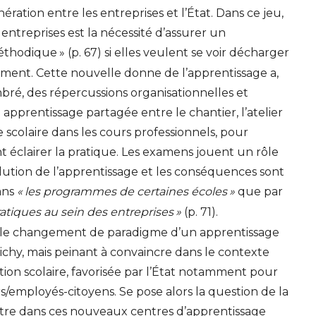
nération entre les entreprises et l’État. Dans ce jeu,
 entreprises est la nécessité d’assurer un
méthodique
» (p. 67) si elles veulent se voir décharger
ement. Cette nouvelle donne de l’apprentissage a,
é, des répercussions organisationnelles et
prentissage partagée entre le chantier, l’atelier
colaire dans les cours professionnels, pour
 éclairer la pratique. Les examens jouent un rôle
olution de l’apprentissage et les conséquences sont
ans
«
les programmes de certaines écoles
»
que par
atiques au sein des entreprises
»
(p. 71).
t le changement de paradigme d’un apprentissage
 Vichy, mais peinant à convaincre dans le contexte
ion scolaire, favorisée par l’État notamment pour
rs/employés-citoyens. Se pose alors la question de la
tre dans ces nouveaux centres d’apprentissage