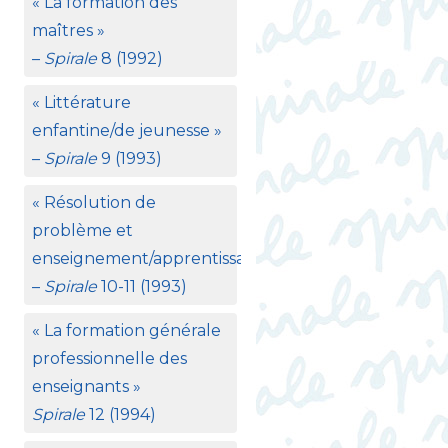
«
La formation des
maîtres
»
–
Spirale
8 (1992)
«
Littérature
enfantine/de jeunesse
»
–
Spirale
9 (1993)
«
Résolution de
problème et
enseignement/apprentissage
»
–
Spirale
10-11 (1993)
«
La formation générale
professionnelle des
enseignants
»
Spirale
12 (1994)