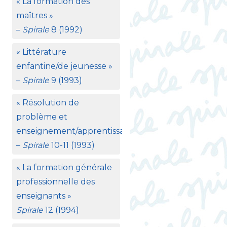
«
La formation des
maîtres
»
–
Spirale
8 (1992)
«
Littérature
enfantine/de jeunesse
»
–
Spirale
9 (1993)
«
Résolution de
problème et
enseignement/apprentissage
»
–
Spirale
10-11 (1993)
«
La formation générale
professionnelle des
enseignants
»
Spirale
12 (1994)