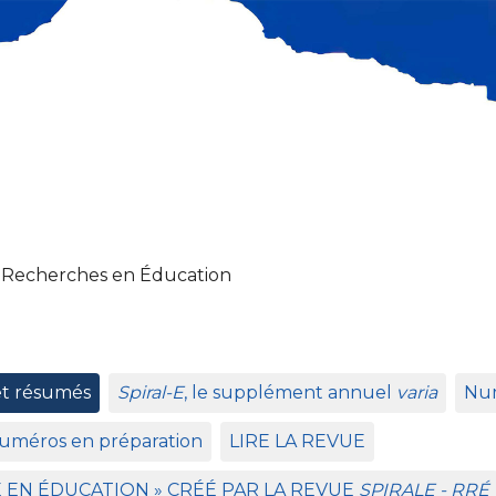
 Recherches en Éducation
et résumés
Spiral-E
, le supplément annuel
varia
Num
uméros en préparation
LIRE
LA
REVUE
E
EN
É
DUCATION
»
CR
ÉÉ
PAR
LA
REVUE
SPIRALE
-
RR
É