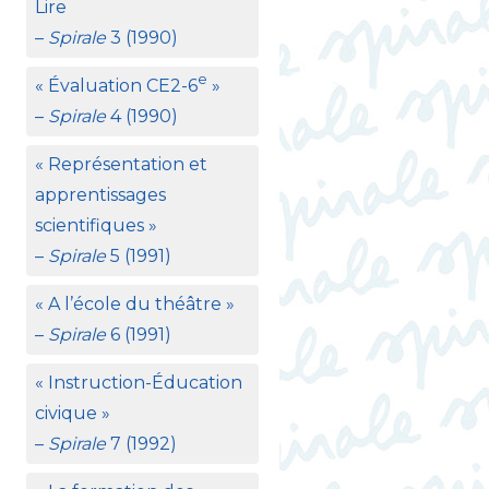
Lire
–
Spirale
3 (1990)
e
«
Évaluation
CE2
-6
»
–
Spirale
4 (1990)
«
Représentation et
apprentissages
scientifiques
»
–
Spirale
5 (1991)
«
A l’école du théâtre
»
–
Spirale
6 (1991)
«
Instruction-Éducation
civique
»
–
Spirale
7 (1992)