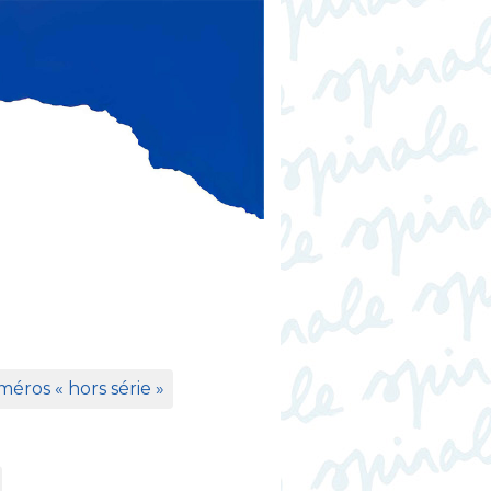
éros «
hors série
»