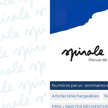
Revue de
Numéros parus : sommaires 
Articles téléchargeables
N
PRIX
«
MASTER
RECHERCH