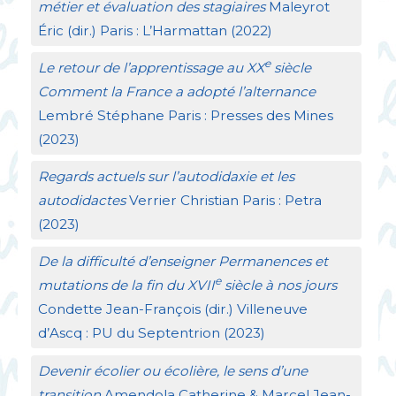
métier et évaluation des stagiaires
Maleyrot
Éric (dir.) Paris : L’Harmattan (2022)
e
Le retour de l’apprentissage au
XX
siècle
Comment la France a adopté l’alternance
Lembré Stéphane Paris : Presses des Mines
(2023)
Regards actuels sur l’autodidaxie et les
autodidactes
Verrier Christian Paris : Petra
(2023)
De la difficulté d’enseigner Permanences et
e
mutations de la fin du
XVII
siècle à nos jours
Condette Jean-François (dir.) Villeneuve
d’Ascq :
PU
du Septentrion (2023)
Devenir écolier ou écolière, le sens d’une
transition
Amendola Catherine & Marcel Jean-