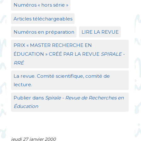
Numéros «
hors série
»
Articles téléchargeables
Numéros en préparation
LIRE
LA
REVUE
PRIX
«
MASTER
RECHERCHE
EN
É
DUCATION
»
CR
ÉÉ
PAR
LA
REVUE
SPIRALE
-
RR
É
La revue. Comité scientifique, comité de
lecture.
Publier dans
Spirale - Revue de Recherches en
Éducation
jeudi 27 janvier 2000