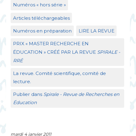
Numéros «
hors série
»
Articles téléchargeables
Numéros en préparation
LIRE
LA
REVUE
PRIX
«
MASTER
RECHERCHE
EN
É
DUCATION
»
CR
ÉÉ
PAR
LA
REVUE
SPIRALE
-
RR
É
La revue. Comité scientifique, comité de
lecture.
Publier dans
Spirale - Revue de Recherches en
Éducation
mardi 4 janvier 2011