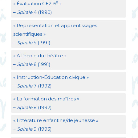
e
«
Évaluation
CE2
-6
»
–
Spirale
4 (1990)
«
Représentation et apprentissages
scientifiques
»
–
Spirale
5 (1991)
«
A l’école du théâtre
»
–
Spirale
6 (1991)
«
Instruction-Éducation civique
»
–
Spirale
7 (1992)
«
La formation des maîtres
»
–
Spirale
8 (1992)
«
Littérature enfantine/de jeunesse
»
–
Spirale
9 (1993)