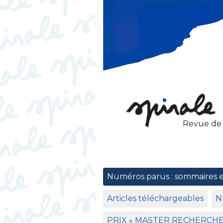
Revue de
Numéros parus : sommaires 
Articles téléchargeables
N
PRIX
«
MASTER
RECHERCH