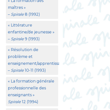
«
La formation des
maîtres
»
–
Spirale
8 (1992)
«
Littérature
enfantine/de jeunesse
»
–
Spirale
9 (1993)
«
Résolution de
problème et
enseignement/apprentissage
»
–
Spirale
10-11 (1993)
«
La formation générale
professionnelle des
enseignants
»
Spirale
12 (1994)