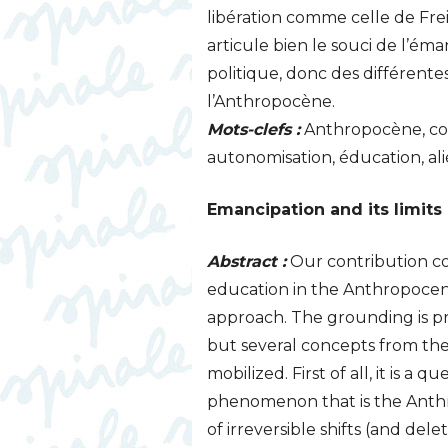
libération comme celle de Frei
articule bien le souci de l’éma
politique, donc des différent
l’Anthropocène.
Mots-clefs :
Anthropocène, cons
autonomisation, éducation, alié
Emancipation and its limits
Abstract :
Our contribution con
education in the Anthropocen
approach. The grounding is p
but several concepts from the
mobilized. First of all, it is a
phenomenon that is the Anthr
of irreversible shifts (and dele