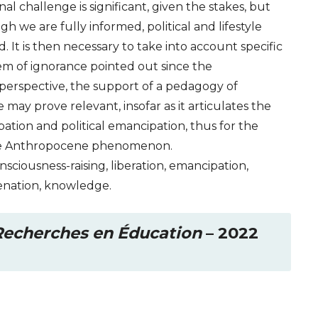
 challenge is significant, given the stakes, but
gh we are fully informed, political and lifestyle
. It is then necessary to take into account specific
em of ignorance pointed out since the
s perspective, the support of a pedagogy of
e may prove relevant, insofar as it articulates the
ation and political emancipation, thus for the
 the Anthropocene phenomenon.
ciousness-raising, liberation, emancipation,
enation, knowledge.
 Recherches en Éducation
– 2022