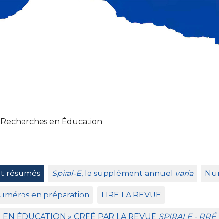
 Recherches en Éducation
et résumés
Spiral-E
, le supplément annuel
varia
Num
uméros en préparation
LIRE
LA
REVUE
E
EN
É
DUCATION
»
CR
ÉÉ
PAR
LA
REVUE
SPIRALE
-
RR
É