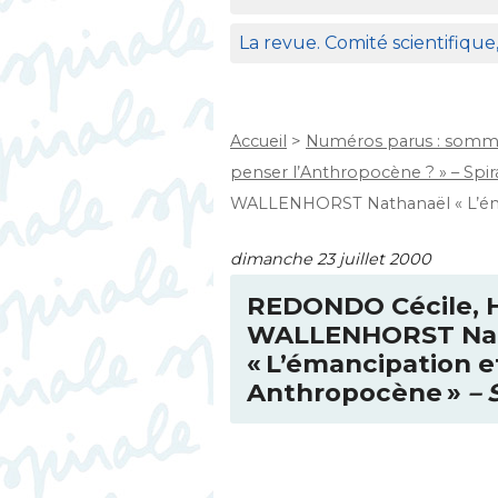
La revue. Comité scientifique
Accueil
>
Numéros parus : somma
penser l’Anthropocène ? » – Spira
WALLENHORST Nathanaël « L’éma
dimanche 23 juillet 2000
REDONDO
Cécile, 
WALLENHORST
Na
«
L’émancipation et
Anthropocène
»
– 