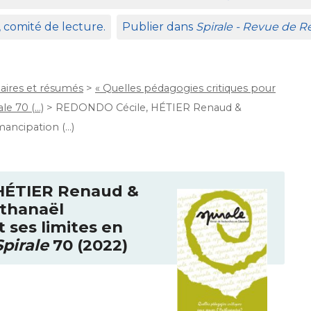
, comité de lecture.
Publier dans
Spirale - Revue de 
ires et résumés
>
« Quelles pédagogies critiques pour
le 70 (…)
>
REDONDO Cécile, HÉTIER Renaud &
ncipation (…)
HÉ
TIER
Renaud &
thanaël
 ses limites en
Spirale
70 (2022)