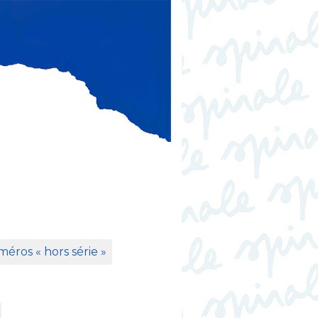
éros «
hors série
»