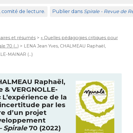
, comité de lecture.
Publier dans
Spirale - Revue de 
ires et résumés
>
« Quelles pédagogies critiques pour
le 70 (…)
>
LENA Jean Yves, CHALMEAU Raphaël,
LLE-MAINAR (…)
HALMEAU
Raphaël,
re &
VERGNOLLE
-
«
L’expérience de la
incertitude par les
re d’un projet
éveloppement
– Spirale
70 (2022)