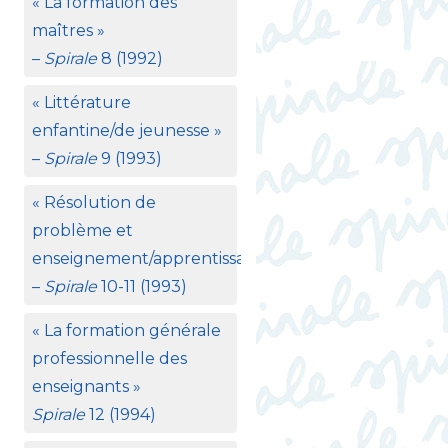
«
La formation des
maîtres
»
–
Spirale
8 (1992)
«
Littérature
enfantine/de jeunesse
»
–
Spirale
9 (1993)
«
Résolution de
problème et
enseignement/apprentissage
»
–
Spirale
10-11 (1993)
«
La formation générale
professionnelle des
enseignants
»
Spirale
12 (1994)