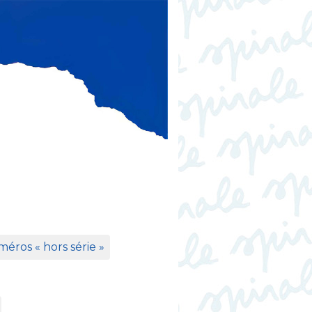
éros «
hors série
»