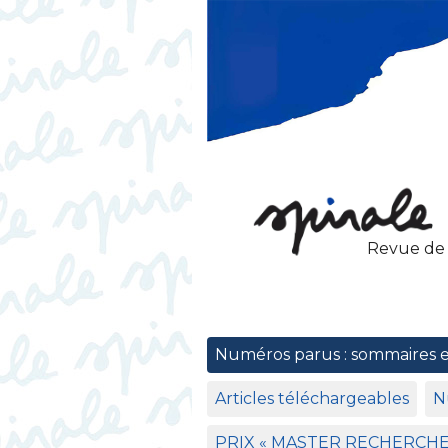
Revue de
Numéros parus : sommaires 
Articles téléchargeables
N
PRIX
«
MASTER
RECHERCH