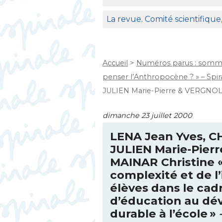
La revue. Comité scientifique
Accueil
>
Numéros parus : somma
penser l’Anthropocène ? » – Spira
JULIEN Marie-Pierre & VERGNO
dimanche 23 juillet 2000
LENA
Jean Yves,
C
JULIEN
Marie-Pier
MAINAR
Christine 
complexité et de l’
élèves dans le cad
d’éducation au d
durable à l’école
»