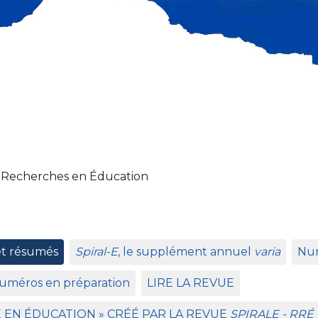
 Recherches en Éducation
et résumés
Spiral-E
, le supplément annuel
varia
Num
uméros en préparation
LIRE
LA
REVUE
E
EN
É
DUCATION
»
CR
ÉÉ
PAR
LA
REVUE
SPIRALE
-
RR
É