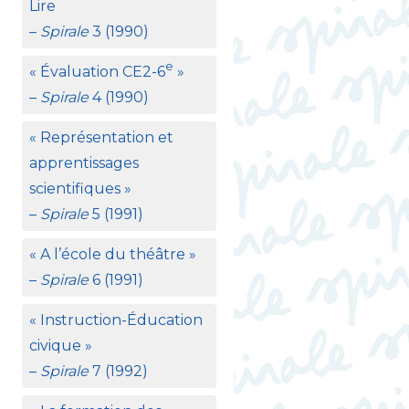
Lire
–
Spirale
3 (1990)
e
«
Évaluation
CE2
-6
»
–
Spirale
4 (1990)
«
Représentation et
apprentissages
scientifiques
»
–
Spirale
5 (1991)
«
A l’école du théâtre
»
–
Spirale
6 (1991)
«
Instruction-Éducation
civique
»
–
Spirale
7 (1992)