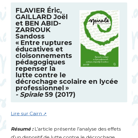
FLAVIER
Éric,
GAILLARD
Joël
et
BEN
ABID
-
ZARROUK
Sandoss
«
Entre ruptures
éducatives et
cloisonnements
pédagogiques
repenser la
lutte contre le
décrochage scolaire en lycée
professionnel
»
- Spirale
59 (2017)
Lire sur Cairn
Résumé :
L’article présente l’analyse des effets
d’un dispositif de lutte contre le décrochage