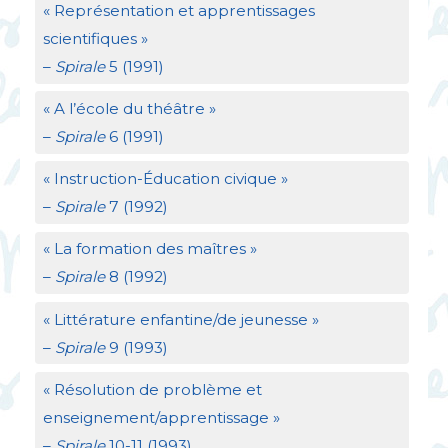
«
Représentation et apprentissages
scientifiques
»
–
Spirale
5 (1991)
«
A l’école du théâtre
»
–
Spirale
6 (1991)
«
Instruction-Éducation civique
»
–
Spirale
7 (1992)
«
La formation des maîtres
»
–
Spirale
8 (1992)
«
Littérature enfantine/de jeunesse
»
–
Spirale
9 (1993)
«
Résolution de problème et
enseignement/apprentissage
»
–
Spirale
10-11 (1993)