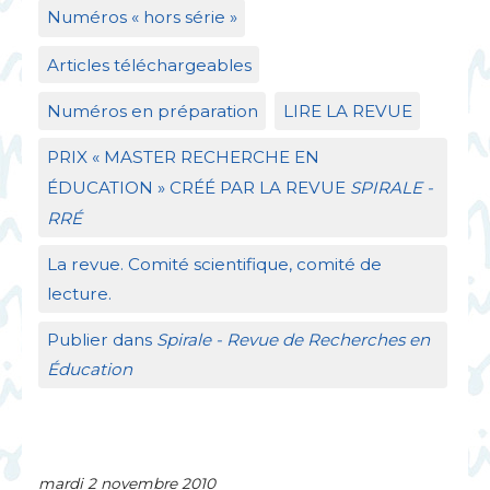
Numéros «
hors série
»
Articles téléchargeables
Numéros en préparation
LIRE
LA
REVUE
PRIX
«
MASTER
RECHERCHE
EN
É
DUCATION
»
CR
ÉÉ
PAR
LA
REVUE
SPIRALE
-
RR
É
La revue. Comité scientifique, comité de
lecture.
Publier dans
Spirale - Revue de Recherches en
Éducation
mardi 2 novembre 2010