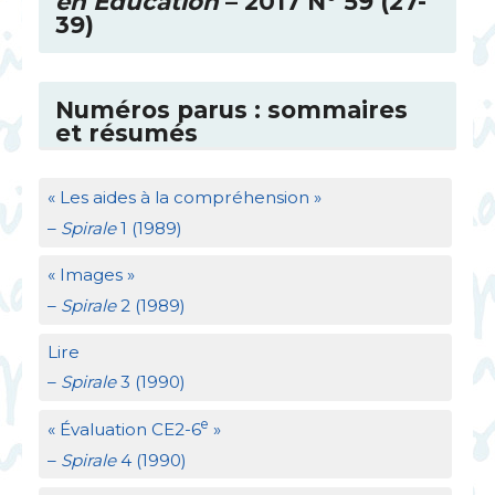
en Éducation
– 2017 N° 59 (27-
39)
Numéros parus : sommaires
et résumés
«
Les aides à la compréhension
»
–
Spirale
1 (1989)
«
Images
»
–
Spirale
2 (1989)
Lire
–
Spirale
3 (1990)
e
«
Évaluation
CE2
-6
»
–
Spirale
4 (1990)