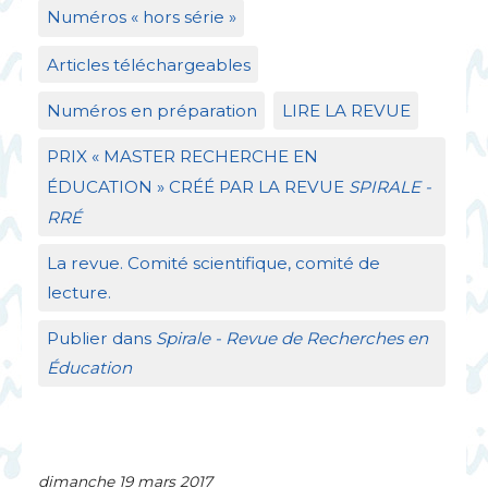
Numéros «
hors série
»
Articles téléchargeables
Numéros en préparation
LIRE
LA
REVUE
PRIX
«
MASTER
RECHERCHE
EN
É
DUCATION
»
CR
ÉÉ
PAR
LA
REVUE
SPIRALE
-
RR
É
La revue. Comité scientifique, comité de
lecture.
Publier dans
Spirale - Revue de Recherches en
Éducation
dimanche 19 mars 2017