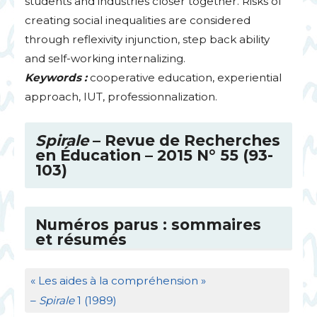
students and industries closer together. Risks of
creating social inequalities are considered
through reflexivity injunction, step back ability
and self-working internalizing.
Keywords :
cooperative education, experiential
approach,
IUT
, professionnalization.
Spirale
– Revue de Recherches
en Éducation – 2015 N° 55 (93-
103)
Numéros parus : sommaires
et résumés
«
Les aides à la compréhension
»
–
Spirale
1 (1989)