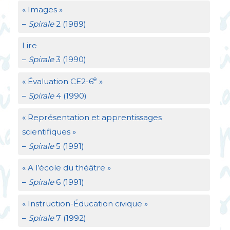
«
Images
»
–
Spirale
2 (1989)
Lire
–
Spirale
3 (1990)
e
«
Évaluation
CE2
-6
»
–
Spirale
4 (1990)
«
Représentation et apprentissages
scientifiques
»
–
Spirale
5 (1991)
«
A l’école du théâtre
»
–
Spirale
6 (1991)
«
Instruction-Éducation civique
»
–
Spirale
7 (1992)