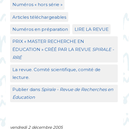
Numéros «
hors série
»
Articles téléchargeables
Numéros en préparation
LIRE
LA
REVUE
PRIX
«
MASTER
RECHERCHE
EN
É
DUCATION
»
CR
ÉÉ
PAR
LA
REVUE
SPIRALE
-
RR
É
La revue. Comité scientifique, comité de
lecture.
Publier dans
Spirale - Revue de Recherches en
Éducation
vendredi 2 décembre 2005