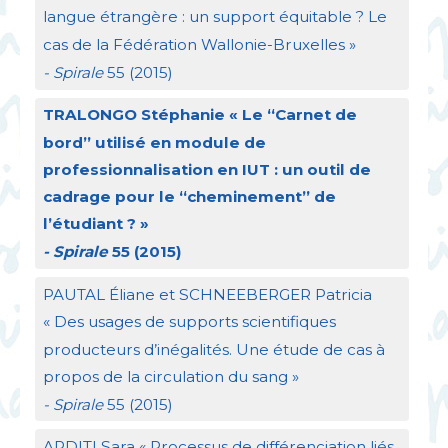
langue étrangère : un support équitable
? Le
cas de la Fédération Wallonie-Bruxelles
»
- Spirale
55 (2015)
TRALONGO
Stéphanie «
Le “Carnet de
bord” utilisé en module de
professionnalisation en
IUT
: un outil de
cadrage pour le “cheminement” de
l’étudiant
?
»
- Spirale
55 (2015)
PAUTAL
Éliane et
SCHNEEBERGER
Patricia
«
Des usages de supports scientifiques
producteurs d’inégalités. Une étude de cas à
propos de la circulation du sang
»
- Spirale
55 (2015)
ARDITI
Sara «
Processus de différenciation liés