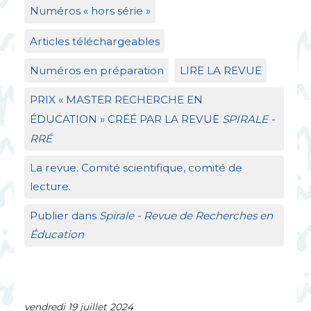
Numéros «
hors série
»
Articles téléchargeables
Numéros en préparation
LIRE
LA
REVUE
PRIX
«
MASTER
RECHERCHE
EN
É
DUCATION
»
CR
ÉÉ
PAR
LA
REVUE
SPIRALE
-
RR
É
La revue. Comité scientifique, comité de
lecture.
Publier dans
Spirale - Revue de Recherches en
Éducation
vendredi 19 juillet 2024