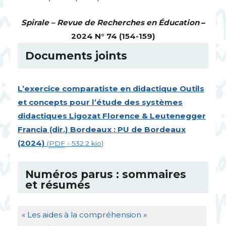
Spirale – Revue de Recherches en Éducation
–
2024 N° 74 (154-159)
Documents joints
L’exercice comparatiste en didactique Outils
et concepts pour l’étude des systèmes
didactiques Ligozat Florence & Leutenegger
Francia (dir.) Bordeaux :
PU
de Bordeaux
(2024)
(
PDF
-
532.2 kio
)
Numéros parus : sommaires
et résumés
«
Les aides à la compréhension
»