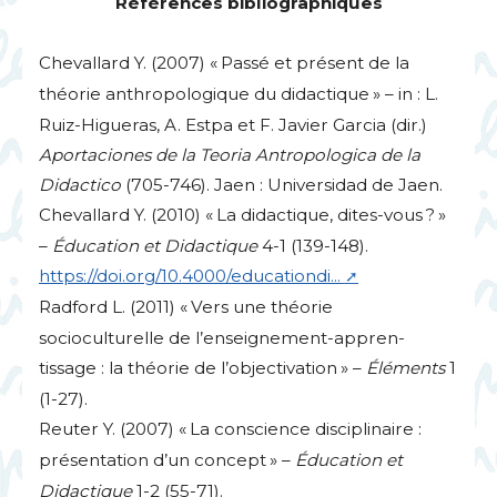
Références bibliographiques
Chevallard Y. (2007) «
Passé et présent de la
théorie anthropologique du didactique
» – in : L.
Ruiz-Higueras, A. Estpa et F. Javier Garcia (dir.)
Aportaciones de la Teoria Antropologica de la
Didactico
(705-746). Jaen : Universidad de Jaen.
Chevallard Y. (2010) «
La didactique, dites-vous
?
»
–
Éducation et Didactique
4-1 (139-148).
https://doi.org/10.4000/educationdi...
Radford L. (2011) «
Vers une théorie
socioculturelle de l’enseignement-appren-
tissage : la théorie de l’objectivation
» –
Éléments
1
(1-27).
Reuter Y. (2007) «
La conscience disciplinaire :
présentation d’un concept
» –
Éducation et
Didactique
1-2 (55-71).