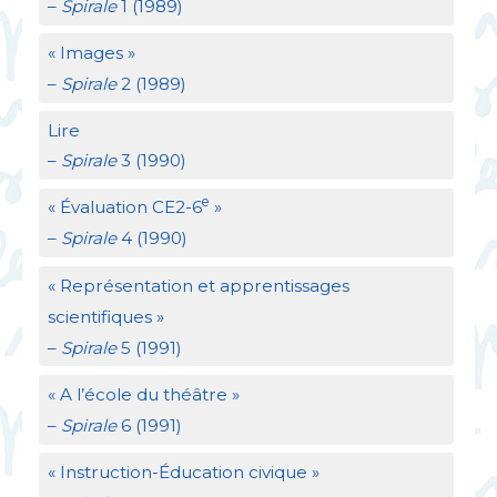
–
Spirale
1 (1989)
«
Images
»
–
Spirale
2 (1989)
Lire
–
Spirale
3 (1990)
e
«
Évaluation
CE2
-6
»
–
Spirale
4 (1990)
«
Représentation et apprentissages
scientifiques
»
–
Spirale
5 (1991)
«
A l’école du théâtre
»
–
Spirale
6 (1991)
«
Instruction-Éducation civique
»