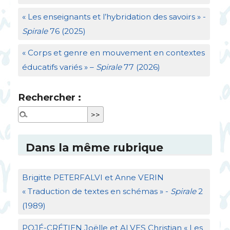
«
Les enseignants et l’hybridation des savoirs
» -
Spirale
76 (2025)
«
Corps et genre en mouvement en contextes
éducatifs variés
» –
Spirale
77 (2026)
Rechercher :
Dans la même rubrique
Brigitte
PETERFALVI
et Anne
VERIN
«
Traduction de textes en schémas
» -
Spirale
2
(1989)
POJ
É-
CR
É
TIEN
Joëlle et
ALVES
Christian «
Les