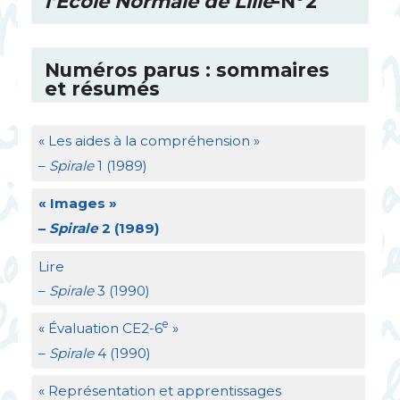
l’Ecole Normale de Lille
-N°2
Numéros parus : sommaires
et résumés
«
Les aides à la compréhension
»
–
Spirale
1 (1989)
«
Images
»
–
Spirale
2 (1989)
Lire
–
Spirale
3 (1990)
e
«
Évaluation
CE2
-6
»
–
Spirale
4 (1990)
«
Représentation et apprentissages