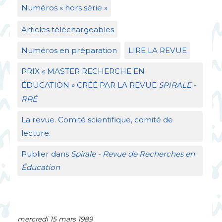
Numéros «
hors série
»
Articles téléchargeables
Numéros en préparation
LIRE
LA
REVUE
PRIX
«
MASTER
RECHERCHE
EN
É
DUCATION
»
CR
ÉÉ
PAR
LA
REVUE
SPIRALE
-
RR
É
La revue. Comité scientifique, comité de
lecture.
Publier dans
Spirale - Revue de Recherches en
Éducation
mercredi 15 mars 1989