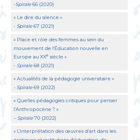
-
Spirale
66 (2020)
«
Le dire du silence
»
-
Spirale
67 (2021)
«
Place et rôle des femmes au sein du
mouvement de l’Éducation nouvelle en
e
Europe au
XX
siècle
»
-
Spirale
68 (2021)
«
Actualités de la pédagogie universitaire
»
- Spirale
69 (2022)
«
Quelles pédagogies critiques pour penser
l’Anthropocène
?
»
– Spirale
70 (2022)
«
L’interprétation des œuvres d’art dans les
pratiques et institutions d’éducation, de