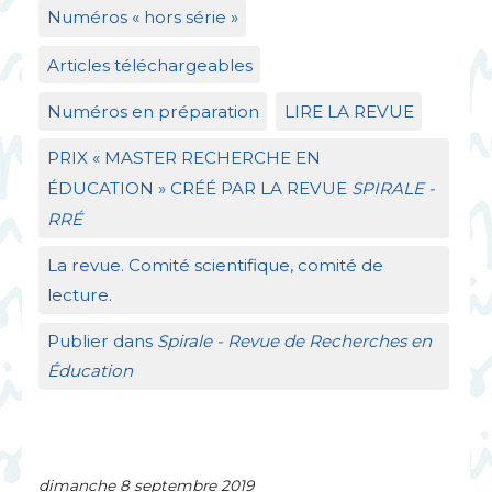
Numéros «
hors série
»
Articles téléchargeables
Numéros en préparation
LIRE
LA
REVUE
PRIX
«
MASTER
RECHERCHE
EN
É
DUCATION
»
CR
ÉÉ
PAR
LA
REVUE
SPIRALE
-
RR
É
La revue. Comité scientifique, comité de
lecture.
Publier dans
Spirale - Revue de Recherches en
Éducation
dimanche 8 septembre 2019