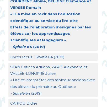
COURDENT
Albine,
DELIGNE
Clémence et
VERSEE
Romain
«
i La mise en récit dans l’éducation
scientifique au service du lire-dire
Effets de l’élaboration d’énigmes par les
élèves sur les apprentissages
scientifiques et langagiers
»
- Spirale
64 (2019)
Livres reçus -
Spirale
64 (2019)
STAN
Catinca Adriana,
ZARI
É Alexandre et
VALL
ÉE-
LONGPR
É Julien
«
Lire et interpréter des tableaux anciens avec
des élèves du primaire au Québec
»
- Spirale
64 (2019)
CARIOU
Didier