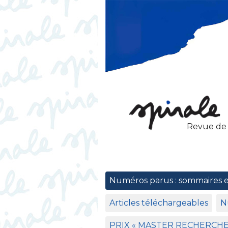
Revue de
Numéros parus : sommaires 
Articles téléchargeables
N
PRIX
«
MASTER
RECHERCH