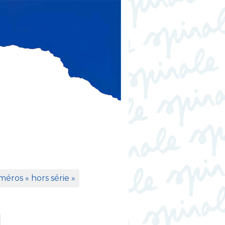
éros «
hors série
»