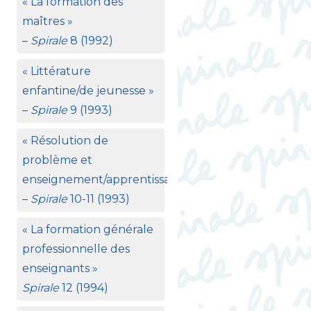
«
La formation des
maîtres
»
–
Spirale
8 (1992)
«
Littérature
enfantine/de jeunesse
»
–
Spirale
9 (1993)
«
Résolution de
problème et
enseignement/apprentissage
»
–
Spirale
10-11 (1993)
«
La formation générale
professionnelle des
enseignants
»
Spirale
12 (1994)