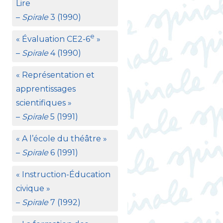
Lire
–
Spirale
3 (1990)
e
«
Évaluation
CE2
-6
»
–
Spirale
4 (1990)
«
Représentation et
apprentissages
scientifiques
»
–
Spirale
5 (1991)
«
A l’école du théâtre
»
–
Spirale
6 (1991)
«
Instruction-Éducation
civique
»
–
Spirale
7 (1992)