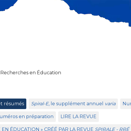
 Recherches en Éducation
et résumés
Spiral-E
, le supplément annuel
varia
Num
uméros en préparation
LIRE
LA
REVUE
E
EN
É
DUCATION
»
CR
ÉÉ
PAR
LA
REVUE
SPIRALE
-
RR
É