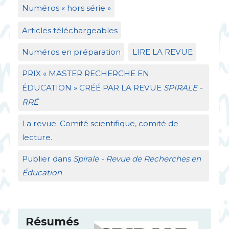
Numéros «
hors série
»
Articles téléchargeables
Numéros en préparation
LIRE
LA
REVUE
PRIX
«
MASTER
RECHERCHE
EN
É
DUCATION
»
CR
ÉÉ
PAR
LA
REVUE
SPIRALE
-
RR
É
La revue. Comité scientifique, comité de
lecture.
Publier dans
Spirale - Revue de Recherches en
Éducation
Résumés