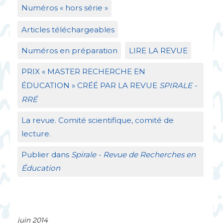
Numéros «
hors série
»
Articles téléchargeables
Numéros en préparation
LIRE
LA
REVUE
PRIX
«
MASTER
RECHERCHE
EN
É
DUCATION
»
CR
ÉÉ
PAR
LA
REVUE
SPIRALE
-
RR
É
La revue. Comité scientifique, comité de
lecture.
Publier dans
Spirale - Revue de Recherches en
Éducation
juin 2014