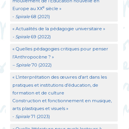
mouvement de l’Éducation nouvelle en
e
Europe au
XX
siècle
»
-
Spirale
68 (2021)
«
Actualités de la pédagogie universitaire
»
- Spirale
69 (2022)
«
Quelles pédagogies critiques pour penser
l’Anthropocène
?
»
– Spirale
70 (2022)
«
L’interprétation des œuvres d’art dans les
pratiques et institutions d’éducation, de
formation et de culture
Construction et fonctionnement en musique,
arts plastiques et visuels
»
-
Spirale
71 (2023)
«
Quelle littérature pour quels lecteurs à