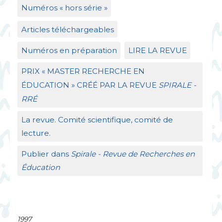
Numéros «
hors série
»
Articles téléchargeables
Numéros en préparation
LIRE
LA
REVUE
PRIX
«
MASTER
RECHERCHE
EN
É
DUCATION
»
CR
ÉÉ
PAR
LA
REVUE
SPIRALE
-
RR
É
La revue. Comité scientifique, comité de
lecture.
Publier dans
Spirale - Revue de Recherches en
Éducation
1997