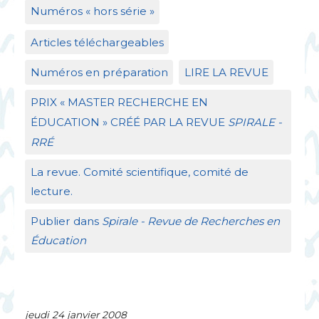
Numéros «
hors série
»
Articles téléchargeables
Numéros en préparation
LIRE
LA
REVUE
PRIX
«
MASTER
RECHERCHE
EN
É
DUCATION
»
CR
ÉÉ
PAR
LA
REVUE
SPIRALE
-
RR
É
La revue. Comité scientifique, comité de
lecture.
Publier dans
Spirale - Revue de Recherches en
Éducation
jeudi 24 janvier 2008