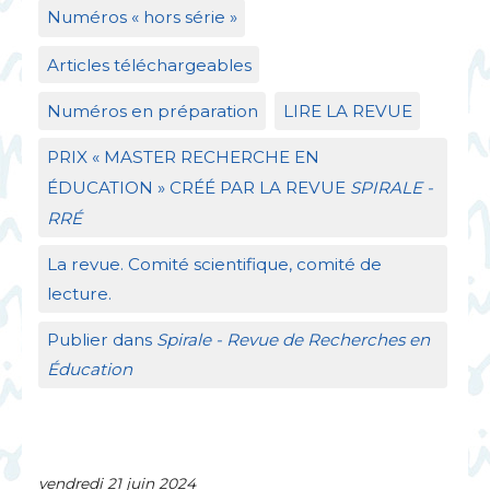
Numéros «
hors série
»
Articles téléchargeables
Numéros en préparation
LIRE
LA
REVUE
PRIX
«
MASTER
RECHERCHE
EN
É
DUCATION
»
CR
ÉÉ
PAR
LA
REVUE
SPIRALE
-
RR
É
La revue. Comité scientifique, comité de
lecture.
Publier dans
Spirale - Revue de Recherches en
Éducation
vendredi 21 juin 2024