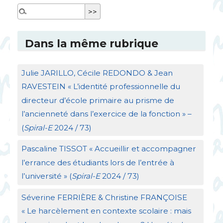
Dans la même rubrique
Julie
JARILLO
, Cécile
REDONDO
& Jean
RAVESTEIN
«
L’identité professionnelle du
directeur d’école primaire au prisme de
l’ancienneté dans l’exercice de la fonction
» –
(
Spiral-E
2024 / 73)
Pascaline
TISSOT
«
Accueillir et accompagner
l’errance des étudiants lors de l’entrée à
l’université
» (
Spiral-E
2024 / 73)
Séverine
FERRI
È
RE
& Christine
FRAN
Ç
OISE
«
Le harcèlement en contexte scolaire : mais