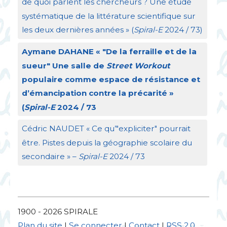
de quoi parlent les chercheurs
? Une étude
systématique de la littérature scientifique sur
les deux dernières années
» (
Spiral-E
2024 / 73)
Aymane
DAHANE
«
"De la ferraille et de la
sueur" Une salle de
Street Workout
populaire comme espace de résistance et
d’émancipation contre la précarité
»
(
Spiral-E
2024 / 73
Cédric
NAUDET
«
Ce qu’"expliciter" pourrait
être. Pistes depuis la géographie scolaire du
secondaire
» –
Spiral-E
2024 / 73
1900 - 2026
SPIRALE
Plan du site
|
Se connecter
|
Contact
|
RSS 2.0