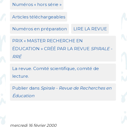
Numéros «
hors série
»
Articles téléchargeables
Numéros en préparation
LIRE
LA
REVUE
PRIX
«
MASTER
RECHERCHE
EN
É
DUCATION
»
CR
ÉÉ
PAR
LA
REVUE
SPIRALE
-
RR
É
La revue. Comité scientifique, comité de
lecture.
Publier dans
Spirale - Revue de Recherches en
Éducation
mercredi 16 février 2000