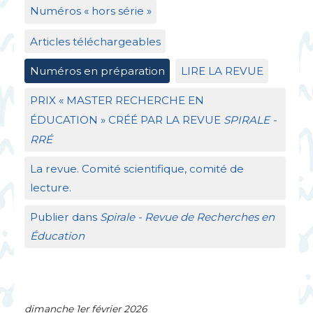
Numéros «
hors série
»
Articles téléchargeables
Numéros en préparation
LIRE
LA
REVUE
PRIX
«
MASTER
RECHERCHE
EN
É
DUCATION
»
CR
ÉÉ
PAR
LA
REVUE
SPIRALE
-
RR
É
La revue. Comité scientifique, comité de
lecture.
Publier dans
Spirale - Revue de Recherches en
Éducation
dimanche 1er février 2026