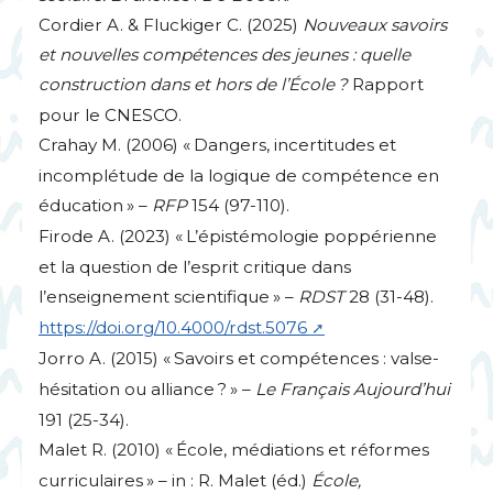
Cordier A. & Fluckiger C. (2025)
Nouveaux savoirs
et nouvelles compétences des jeunes : quelle
construction dans et hors de l’École
?
Rapport
pour le
CNESCO
.
Crahay M. (2006) «
Dangers, incertitudes et
incomplétude de la logique de compétence en
éducation
» –
RFP
154 (97-110).
Firode A. (2023) «
L’épistémologie poppérienne
et la question de l’esprit critique dans
l’enseignement scientifique
» –
RDST
28 (31-48).
https://doi.org/10.4000/rdst.5076
Jorro A. (2015) «
Savoirs et compétences : valse-
hésitation ou alliance
?
» –
Le Français Aujourd’hui
191 (25-34).
Malet R. (2010) «
École, médiations et réformes
curriculaires
» – in : R. Malet (éd.)
École,