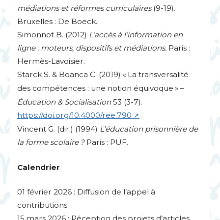
médiations et réformes curriculaires
(9-19).
Bruxelles : De Boeck.
Simonnot B. (2012)
L’accès à l’information en
ligne : moteurs, dispositifs et médiations.
Paris :
Hermès-Lavoisier.
Starck S. & Boanca C. (2019) «
La transversalité
des compétences : une notion équivoque
» –
Éducation & Socialisation
53 (3-7).
https://doi.org/10.4000/ree.790
Vincent G. (dir.) (1994)
L’éducation prisonnière de
la forme scolaire
?
Paris :
PUF
.
Calendrier
01 février 2026 : Diffusion de l’appel à
contributions
15 mars 2026 : Réception des projets d’articles