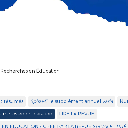
 Recherches en Éducation
et résumés
Spiral-E
, le supplément annuel
varia
Num
uméros en préparation
LIRE
LA
REVUE
E
EN
É
DUCATION
»
CR
ÉÉ
PAR
LA
REVUE
SPIRALE
-
RR
É