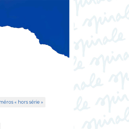
éros «
hors série
»