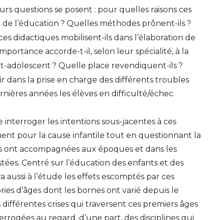
urs questions se posent : pour quelles raisons ces
 de l’éducation
? Quelles méthodes prônent-ils
?
s didactiques mobilisent-ils dans l’élaboration de
mportance accorde-t-il, selon leur spécialité, à la
nt-adolescent
? Quelle place revendiquent-ils
?
oir dans la prise en charge des différents troubles
nières années les élèves en difficulté/échec
interroger les intentions sous-jacentes à ces
nt pour la cause infantile tout en questionnant la
les ont accompagnées aux époques et dans les
stées. Centré sur l’éducation des enfants et des
 aussi à l’étude les effets escomptés par ces
ies d’âges dont les bornes ont varié depuis le
s différentes crises qui traversent ces premiers âges
errogées au regard, d’une part, des disciplines qui