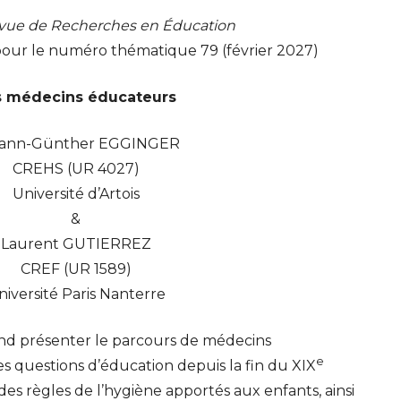
evue de Recherches en Éducation
pour le numéro thématique 79 (février 2027)
s médecins éducateurs
ann-Günther
EGGINGER
CREHS
(
UR
4027)
Université d’Artois
&
Laurent
GUTIERREZ
CREF
(
UR
1589)
niversité Paris Nanterre
d présenter le parcours de médecins
e
es questions d’éducation depuis la fin du
XIX
t des règles de l’hygiène apportés aux enfants, ainsi