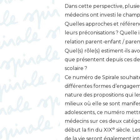
Dans cette perspective, plusie
médecins ont investi le champ
Quelles approches et référence
leurs préconisations
? Quelle i
relation parent-enfant / pare
Quel(s) rôle(s) estiment-ils av
que présentent depuis ces der
scolaire
?
Ce numéro de Spirale souhaite 
différentes formes d’engageme
nature des propositions qui 
milieux où elle se sont manife
adolescents, ce numéro mettra
médecins sur ces deux catégor
e
début la fin du
XIX
siècle. Le
de la vie seront également int