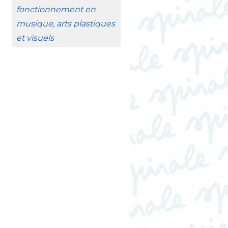
fonctionnement en
musique, arts plastiques
et visuels