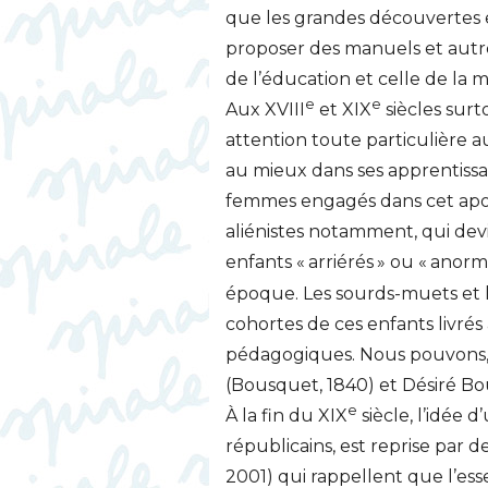
que les grandes découvertes e
proposer des manuels et autr
de l’éducation et celle de la 
e
e
Aux
XVIII
et
XIX
siècles surt
attention toute particulière
au mieux dans ses apprentissa
femmes engagés dans cet apo
aliénistes notamment, qui dev
enfants «
arriérés
» ou «
anorm
époque. Les sourds-muets et l
cohortes de ces enfants livrés
pédagogiques. Nous pouvons, ici
(Bousquet, 1840) et Désiré Bo
e
À la fin du
XIX
siècle, l’idée 
républicains, est reprise par
2001) qui rappellent que l’esse