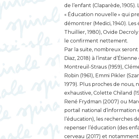
de l’enfant (Claparède, 1905). 
«
Éducation nouvelle
» qui p
démontrer (Medici, 1940). Les
Thuillier, 1980), Ovide Decrol
le confirment nettement.
Par la suite, nombreux seron
Diaz, 2018) à l’instar d’Étienn
Montreuil-Straus (1959), Clém
Robin (1961), Emmi Pikler (Sza
1979). Plus proches de nous, n
exhaustive, Colette Chiland (19
René Frydman (2007) ou Marcel
portail national d’informatio
l’éducation), les recherches 
repenser l’éducation (des enfa
cerveau (2017) et notamment g