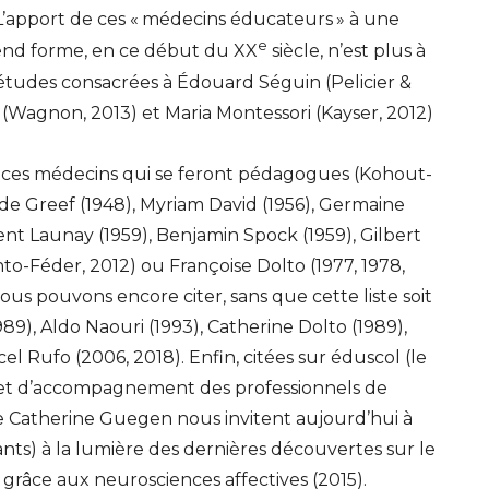
L’apport de ces «
médecins éducateurs
» à une
e
rend forme, en ce début du
XX
siècle, n’est plus à
 études consacrées à Édouard Séguin (Pelicier &
y (Wagnon, 2013) et Maria Montessori (Kayser, 2012)
t ces médecins qui se feront pédagogues (Kohout-
e de Greef (1948), Myriam David (1956), Germaine
ent Launay (1959), Benjamin Spock (1959), Gilbert
nto-Féder, 2012) ou Françoise Dolto (1977, 1978,
ous pouvons encore citer, sans que cette liste soit
89), Aldo Naouri (1993), Catherine Dolto (1989),
 Rufo (2006, 2018). Enfin, citées sur éduscol (le
n et d’accompagnement des professionnels de
de Catherine Guegen nous invitent aujourd’hui à
nts) à la lumière des dernières découvertes sur le
râce aux neurosciences affectives (2015).