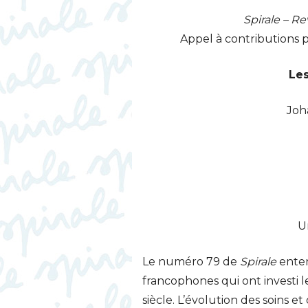
Spirale – R
Appel à contributions 
Le
Joh
U
Le numéro 79 de
Spirale
enten
francophones qui ont investi l
siècle. L’évolution des soins e