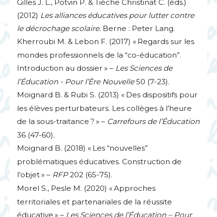
Gilles J. L., Potvin P. & Tièche Christinat C. (éds.)
(2012)
Les alliances éducatives pour lutter contre
le décrochage scolaire.
Berne : Peter Lang.
Kherroubi M. & Lebon F. (2017) «
Regards sur les
mondes professionnels de la “co-éducation”.
Introduction au dossier
» –
Les Sciences de
l’Éducation - Pour l’Ère Nouvelle
50 (7-23).
Moignard B. & Rubi S. (2013) «
Des dispositifs pour
les élèves perturbateurs. Les collèges à l’heure
de la sous-traitance
?
» –
Carrefours de l’Éducation
36 (47-60).
Moignard B. (2018) «
Les “nouvelles”
problématiques éducatives. Construction de
l’objet
» –
RFP
202 (65-75).
Morel S., Pesle M. (2020) «
Approches
territoriales et partenariales de la réussite
éducative
» –
Les Sciences de l’Éducation – Pour