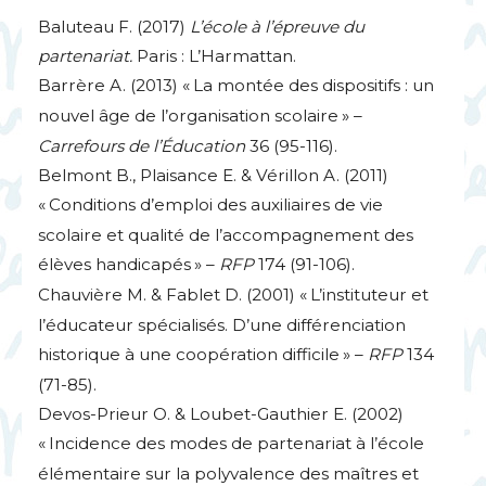
Baluteau F. (2017)
L’école à l’épreuve du
partenariat.
Paris : L’Harmattan.
Barrère A. (2013) «
La montée des dispositifs : un
nouvel âge de l’organisation scolaire
» –
Carrefours de l’Éducation
36 (95-116).
Belmont B., Plaisance E. & Vérillon A. (2011)
«
Conditions d’emploi des auxiliaires de vie
scolaire et qualité de l’accompagnement des
élèves handicapés
» –
RFP
174 (91-106).
Chauvière M. & Fablet D. (2001) «
L’instituteur et
l’éducateur spécialisés. D’une différenciation
historique à une coopération difficile
» –
RFP
134
(71-85).
Devos-Prieur O. & Loubet-Gauthier E. (2002)
«
Incidence des modes de partenariat à l’école
élémentaire sur la polyvalence des maîtres et