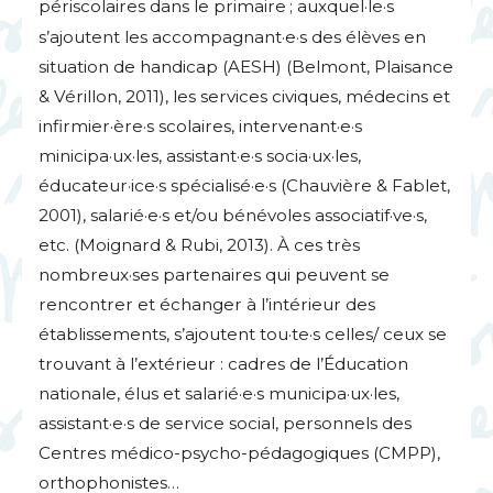
périscolaires dans le primaire
; auxquel
·
le
·
s
s’ajoutent les accompagnant
·
e
·
s des élèves en
situation de handicap (
AESH
) (Belmont, Plaisance
& Vérillon, 2011), les services civiques, médecins et
infirmier
·
ère
·
s scolaires, intervenant
·
e
·
s
minicipa
·
ux
·
les, assistant
·
e
·
s socia
·
ux
·
les,
éducateur
·
ice
·
s spécialisé
·
e
·
s (Chauvière & Fablet,
2001), salarié
·
e
·
s et/ou bénévoles associatif
·
ve
·
s,
etc. (Moignard & Rubi, 2013). À ces très
nombreux
·
ses partenaires qui peuvent se
rencontrer et échanger à l’intérieur des
établissements, s’ajoutent tou
·
te
·
s celles/ ceux se
trouvant à l’extérieur : cadres de l’Éducation
nationale, élus et salarié
·
e
·
s municipa
·
ux
·
les,
assistant
·
e
·
s de service social, personnels des
Centres médico-psycho-pédagogiques (
CMPP
),
orthophonistes…