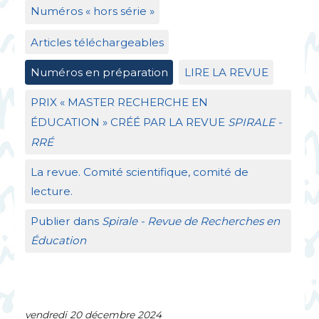
Numéros «
hors série
»
Articles téléchargeables
Numéros en préparation
LIRE
LA
REVUE
PRIX
«
MASTER
RECHERCHE
EN
É
DUCATION
»
CR
ÉÉ
PAR
LA
REVUE
SPIRALE
-
RR
É
La revue. Comité scientifique, comité de
lecture.
Publier dans
Spirale - Revue de Recherches en
Éducation
vendredi 20 décembre 2024