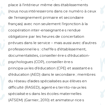
place à l’intérieur même des établissements
(nous nous intéresserons dans ce numéro à ceux
de l’enseignement primaire et secondaire
français) avec non seulement l’injonction à la
coopération inter-enseignant
·
e
·
s rendue
obligatoire par les heures de concertation
prévues dans le service – mais aussi avec d’autres
professionnel
·
le
·
s : chef
·
fe
·
s d’établissement,
documentalistes, conseiller
·
ère
·
s d’éducation-
psychologues (
COP
), conseiller
·
ère
·
s
principa
·
ux
·
les d’éducation (
CPE
) et assistant
·
e
·
s
d’éducation (
AED
) dans le secondaire
; membres
du réseau d’aides spécialisées aux élèves en
difficulté (
RASED
), agent
·
e
·
s territo-ria
·
ux
·
les
spécialisé
·
e
·
s dans les écoles maternelles
(
ATSEM
) (Garnier, 2010) et animateur
·
rice
·
s