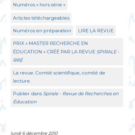
Numéros «
hors série
»
Articles téléchargeables
Numéros en préparation
LIRE
LA
REVUE
PRIX
«
MASTER
RECHERCHE
EN
É
DUCATION
»
CR
ÉÉ
PAR
LA
REVUE
SPIRALE
-
RR
É
La revue. Comité scientifique, comité de
lecture.
Publier dans
Spirale - Revue de Recherches en
Éducation
lundi 6 décembre 2010