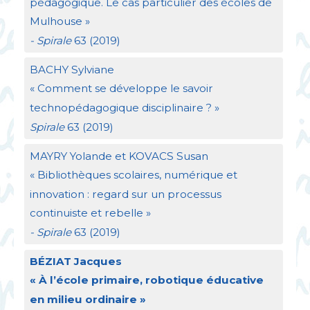
pédagogique. Le cas particulier des écoles de
Mulhouse
»
- Spirale
63 (2019)
BACHY
Sylviane
«
Comment se développe le savoir
technopédagogique disciplinaire
?
»
Spirale
63 (2019)
MAYRY
Yolande et
KOVACS
Susan
«
Bibliothèques scolaires, numérique et
innovation : regard sur un processus
continuiste et rebelle
»
- Spirale
63 (2019)
BÉ
ZIAT
Jacques
«
À l’école primaire, robotique éducative
en milieu ordinaire
»