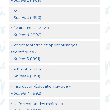
–
Spirale
2 (1989)
Lire
–
Spirale
3 (1990)
e
«
Évaluation
CE2
-6
»
–
Spirale
4 (1990)
«
Représentation et apprentissages
scientifiques
»
–
Spirale
5 (1991)
«
A l’école du théâtre
»
–
Spirale
6 (1991)
«
Instruction-Éducation civique
»
–
Spirale
7 (1992)
«
La formation des maîtres
»