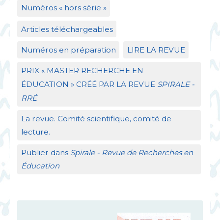
Numéros «
hors série
»
Articles téléchargeables
Numéros en préparation
LIRE
LA
REVUE
PRIX
«
MASTER
RECHERCHE
EN
É
DUCATION
»
CR
ÉÉ
PAR
LA
REVUE
SPIRALE
-
RR
É
La revue. Comité scientifique, comité de
lecture.
Publier dans
Spirale - Revue de Recherches en
Éducation