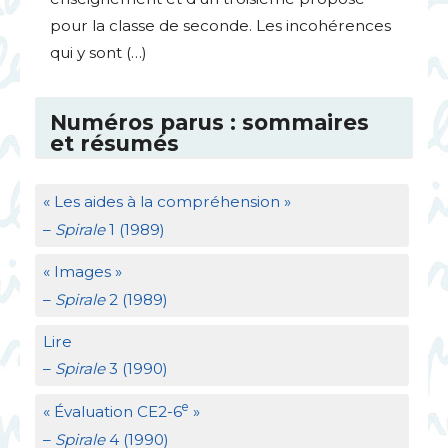
pour la classe de seconde. Les incohérences
qui y sont (…)
Numéros parus : sommaires
et résumés
«
Les aides à la compréhension
»
–
Spirale
1 (1989)
«
Images
»
–
Spirale
2 (1989)
Lire
–
Spirale
3 (1990)
e
«
Évaluation
CE2
-6
»
–
Spirale
4 (1990)