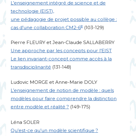
L’enseignement intégré de science et de
technologie (
EIST
),
une pédagogie de projet possible au collège :
e
cas d’une collaboration
CM2
-6
(103-129)
Pierre
FLEURY
et Jean-Claude
SALLABERRY
Une approche par les concepts pour l’
EIST
Le lien invariant-concept comme accès à la
transdisciplinarité
(131-148)
Ludovic
MORGE
et Anne-Marie
DOLY
L’enseignement de notion de modèle : quels
modèles pour faire comprendre la distinction
entre modèle et réalité
?
(149-175)
Léna
SOLER
Qu’est-ce qu’un modèle scientifique
?