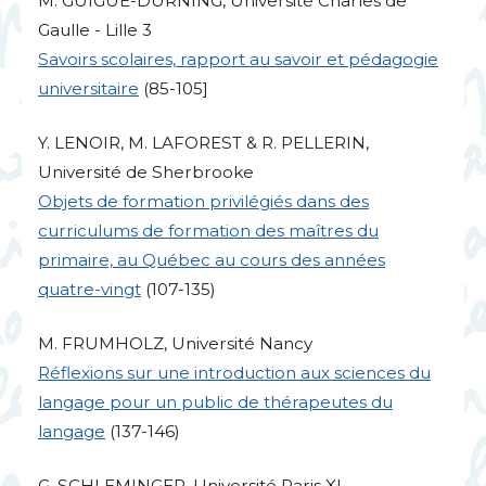
M.
GUIGUE
-
DURNING
, Université Charles de
Gaulle - Lille 3
Savoirs scolaires, rapport au savoir et pédagogie
universitaire
(85-105]
Y.
LENOIR
, M.
LAFOREST
& R.
PELLERIN
,
Université de Sherbrooke
Objets de formation privilégiés dans des
curriculums de formation des maîtres du
primaire, au Québec au cours des années
quatre-vingt
(107-135)
M.
FRUMHOLZ
, Université Nancy
Réflexions sur une introduction aux sciences du
langage pour un public de thérapeutes du
langage
(137-146)
G.
SCHLEMINGER
, Université Paris
XI