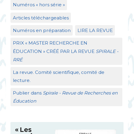
Numéros «
hors série
»
Articles téléchargeables
Numéros en préparation
LIRE
LA
REVUE
PRIX
«
MASTER
RECHERCHE
EN
É
DUCATION
»
CR
ÉÉ
PAR
LA
REVUE
SPIRALE
-
RR
É
La revue. Comité scientifique, comité de
lecture.
Publier dans
Spirale - Revue de Recherches en
Éducation
«
Les