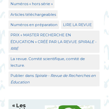
Numéros «
hors série
»
Articles téléchargeables
Numéros en préparation
LIRE
LA
REVUE
PRIX
«
MASTER
RECHERCHE
EN
É
DUCATION
»
CR
ÉÉ
PAR
LA
REVUE
SPIRALE
-
RR
É
La revue. Comité scientifique, comité de
lecture.
Publier dans
Spirale - Revue de Recherches en
Éducation
«
Les