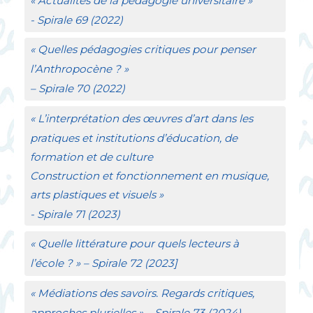
«
Actualités de la pédagogie universitaire
»
- Spirale
69 (2022)
«
Quelles pédagogies critiques pour penser
l’Anthropocène
?
»
– Spirale
70 (2022)
«
L’interprétation des œuvres d’art dans les
pratiques et institutions d’éducation, de
formation et de culture
Construction et fonctionnement en musique,
arts plastiques et visuels
»
-
Spirale
71 (2023)
«
Quelle littérature pour quels lecteurs à
l’école
?
» –
Spirale
72 (2023]
«
Médiations des savoirs. Regards critiques,
approches plurielles
» –
Spirale
73 (2024)