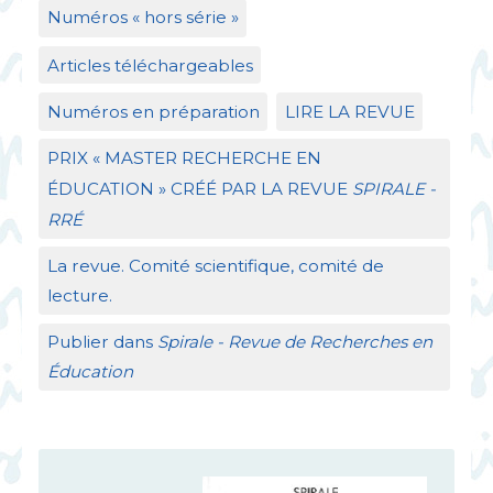
Numéros «
hors série
»
Articles téléchargeables
Numéros en préparation
LIRE
LA
REVUE
PRIX
«
MASTER
RECHERCHE
EN
É
DUCATION
»
CR
ÉÉ
PAR
LA
REVUE
SPIRALE
-
RR
É
La revue. Comité scientifique, comité de
lecture.
Publier dans
Spirale - Revue de Recherches en
Éducation