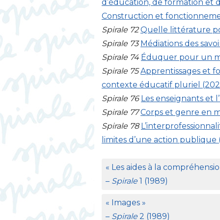
d’éducation, de formation et 
Construction et fonctionnemen
Spirale 72
Quelle littérature p
Spirale 73
Médiations des savoi
Spirale 74
Éduquer pour un mo
Spirale 75
Apprentissages et fo
contexte éducatif pluriel (202
Spirale 76
Les enseignants et l
Spirale 77
Corps et genre en m
Spirale 78
L’interprofessionnal
limites d’une action publique 
«
Les aides à la compréhensi
–
Spirale
1 (1989)
«
Images
»
–
Spirale
2 (1989)