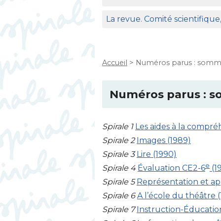
La revue. Comité scientifique
Accueil
>
Numéros parus : somma
Numéros parus : s
Spirale 1
Les aides à la compré
Spirale 2
Images (1989)
Spirale 3
Lire (1990)
e
Spirale 4
Évaluation
CE2
-6
(1
Spirale 5
Représentation et app
Spirale 6
A l’école du théâtre (
Spirale 7
Instruction-Éducation