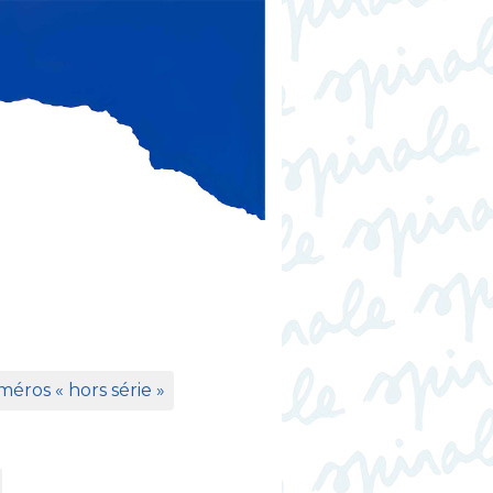
éros «
hors série
»