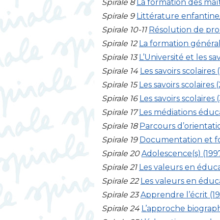
Spirale 8
La formation des maît
Spirale 9
Littérature enfantine
Spirale 10-11
Résolution de pr
Spirale 12
La formation général
Spirale 13
L’Université et les sa
Spirale 14
Les savoirs scolaires (
Spirale 15
Les savoirs scolaires (
Spirale 16
Les savoirs scolaires (
Spirale 17
Les médiations éduca
Spirale 18
Parcours d’orientatio
Spirale 19
Documentation et fo
Spirale 20
Adolescence(s) (199
Spirale 21
Les valeurs en éduca
Spirale 22
Les valeurs en éduca
Spirale 23
Apprendre l’écrit (1
Spirale 24
L’approche biograph