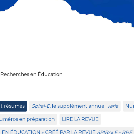
 Recherches en Éducation
et résumés
Spiral-E
, le supplément annuel
varia
Num
uméros en préparation
LIRE
LA
REVUE
E
EN
É
DUCATION
»
CR
ÉÉ
PAR
LA
REVUE
SPIRALE
-
RR
É