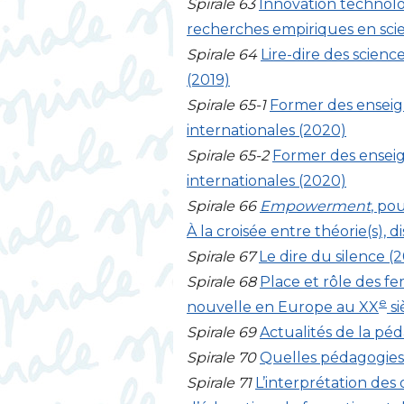
Spirale 63
Innovation technolo
recherches empiriques en scie
Spirale 64
Lire-dire des scienc
(2019)
Spirale 65-1
Former des enseign
internationales (2020)
Spirale 65-2
Former des enseign
internationales (2020)
Spirale 66
Empowerment
, po
À la croisée entre théorie(s), 
Spirale 67
Le dire du silence (
Spirale 68
Place et rôle des 
e
nouvelle en Europe au
XX
si
Spirale 69
Actualités de la péd
Spirale 70
Quelles pédagogies
Spirale 71
L’interprétation des 