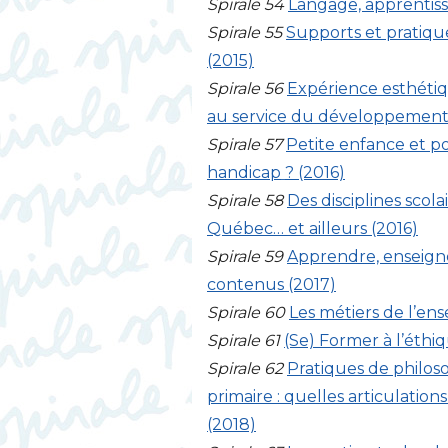
Spirale 54
Langage, apprentis
Spirale 55
Supports et pratique
(2015)
Spirale 56
Expérience esthétiqu
au service du développement
Spirale 57
Petite enfance et po
handicap
? (2016)
Spirale 58
Des disciplines scol
Québec… et ailleurs (2016)
Spirale 59
Apprendre, enseigner
contenus (2017)
Spirale 60
Les métiers de l’en
Spirale 61
(Se) Former à l’éthiq
Spirale 62
Pratiques de philos
primaire : quelles articulation
(2018)