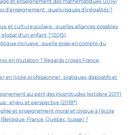
sage et enseignement des mathématiques (2014)
s d’enseignement : quels risques d’inégalités
?
e et culture scolaire : quelles alliances possibles
 global d’un enfant
? (2015)
litique inclusive : quelle prise en compte du
aires en mutation
? Regards croisés France,
 en lycée professionnel : pratiques, dispositifs et
seignement au péril des incertitudes (octobre 2017)
ue : enjeu et perspective (2018*)
ophie et enseignement moral et civique à l’école
s (Belgique, France, Québec, Suisse)
?