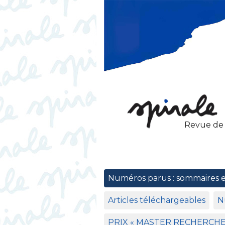
Revue de
Numéros parus : sommaires 
Articles téléchargeables
N
PRIX
«
MASTER
RECHERCH