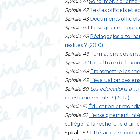
Spirale 41
Se former, s’orienter
Spirale 42
Textes officiels et é
Spirale 43
Documents officiels 
Spirale 44
Enseigner et apprend
Spirale 45
Pédagogies alternati
réalités
? (2010)
Spirale 46
Formations des ense
Spirale 47
La culture de l’expr
Spirale 48
Transmettre les sci
Spirale 49
L’évaluation des ens
Spirale 50
Les éducations à…
:
questionnements
? (2012)
Spirale 51
Éducation et mondial
Spirale 52
L’enseignement inté
collège : à la recherche d’un 
Spirale 53
Littéracies en cont