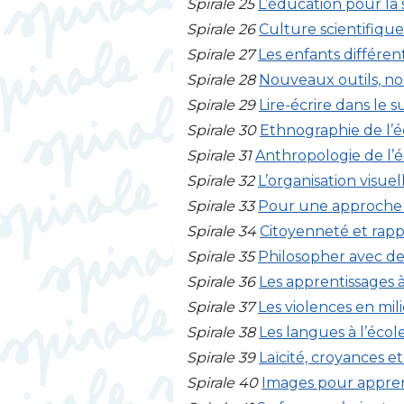
Spirale 25
L’éducation pour la
Spirale 26
Culture scientifique
Spirale 27
Les enfants différen
Spirale 28
Nouveaux outils, nou
Spirale 29
Lire-écrire dans le 
Spirale 30
Ethnographie de l’é
Spirale 31
Anthropologie de l’é
Spirale 32
L’organisation visue
Spirale 33
Pour une approche pl
Spirale 34
Citoyenneté et rappo
Spirale 35
Philosopher avec de
Spirale 36
Les apprentissages à
Spirale 37
Les violences en mil
Spirale 38
Les langues à l’écol
Spirale 39
Laïcité, croyances e
Spirale 40
Images pour appre