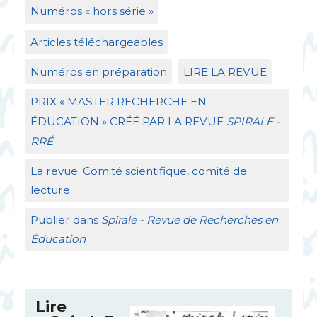
Numéros «
hors série
»
Articles téléchargeables
Numéros en préparation
LIRE
LA
REVUE
PRIX
«
MASTER
RECHERCHE
EN
É
DUCATION
»
CR
ÉÉ
PAR
LA
REVUE
SPIRALE
-
RR
É
La revue. Comité scientifique, comité de
lecture.
Publier dans
Spirale - Revue de Recherches en
Éducation
Lire