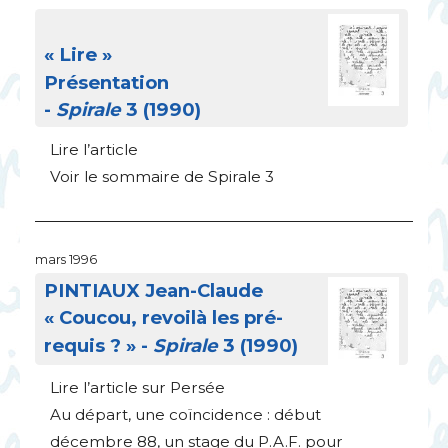
«
Lire
»
Présentation
-
Spirale
3 (1990)
Lire l’article
Voir le sommaire de Spirale 3
mars 1996
PINTIAUX
Jean-Claude
«
Coucou, revoilà les pré-
requis
?
» -
Spirale
3 (1990)
Lire l’article sur Persée
Au départ, une coïncidence : début
décembre 88, un stage du
P.A.F.
pour