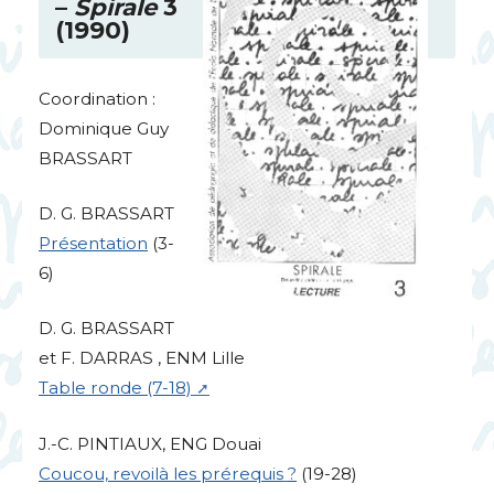
–
Spirale
3
(1990)
Coordination :
Dominique Guy
BRASSART
D. G.
BRASSART
Présentation
(3-
6)
D. G.
BRASSART
et F.
DARRAS
,
ENM
Lille
Table ronde (7-18)
J.-C.
PINTIAUX
,
ENG
Douai
Coucou, revoilà les prérequis
?
(19-28)