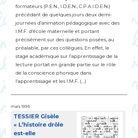
formateurs (
P.E.
N.,
I.D.E.
N.,
C.P.A.I.D.E.
N.)
précédant de quelques jours deux demi-
journées d’animation pédagogique avec des
I.M.F.
d’école maternelle et portant
précisément sur des questions posées, au
préalable, par ces collègues. En effet, le
stage académique sur l’apprentissage de la
lecture portait en grande partie sur le rôle
de la conscience phonique dans
l’apprentissage et les
I.M.
F. (…)
mars 1996
TESSIER
Gisèle
«
L’histoire drôle
est-elle