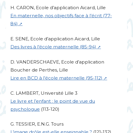
H.
CARON
, Ecole d’application Aicard, Lille
En maternelle, nos objectifs face à l’écrit (77-
84)
E.
SENE
, Ecole d’application Aicard, Lille
Des livres à l’école maternelle (85-94)
D.
VANDERSCHAEVE
, Ecole d’application
Boucher de Perthes, Lille
Lire en
BCD
à l’école maternelle (95-112)
C.
LAMBERT
, Université Lille 3
Le livre et l’enfant : le point de vue du
psychologue
(113-120)
G.
TESSIER
,
E.N.G.
Tours
L’image drôle est-elle enseignable
?
(121-132)