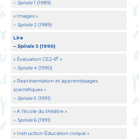
–
Spirale
1 (1989)
«
Images
»
–
Spirale
2 (1989)
Lire
–
Spirale
3 (1990)
e
«
Évaluation
CE2
-6
»
–
Spirale
4 (1990)
«
Représentation et apprentissages
scientifiques
»
–
Spirale
5 (1991)
«
A l’école du théâtre
»
–
Spirale
6 (1991)
«
Instruction-Éducation civique
»