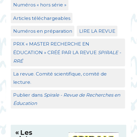
Numéros «
hors série
»
Articles téléchargeables
Numéros en préparation
LIRE
LA
REVUE
PRIX
«
MASTER
RECHERCHE
EN
É
DUCATION
»
CR
ÉÉ
PAR
LA
REVUE
SPIRALE
-
RR
É
La revue. Comité scientifique, comité de
lecture.
Publier dans
Spirale - Revue de Recherches en
Éducation
«
Les