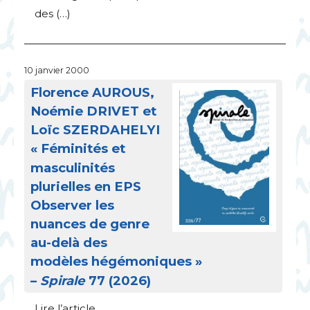
des (…)
10 janvier 2000
Florence
AUROUS
,
Noémie
DRIVET
et
Loïc
SZERDAHELYI
«
Féminités et
masculinités
plurielles en
EPS
Observer les
nuances de genre
au-delà des
modèles hégémoniques
»
–
Spirale
77 (2026)
Lire l’article