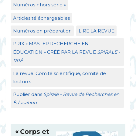
Numéros «
hors série
»
Articles téléchargeables
Numéros en préparation
LIRE
LA
REVUE
PRIX
«
MASTER
RECHERCHE
EN
É
DUCATION
»
CR
ÉÉ
PAR
LA
REVUE
SPIRALE
-
RR
É
La revue. Comité scientifique, comité de
lecture.
Publier dans
Spirale - Revue de Recherches en
Éducation
«
Corps et