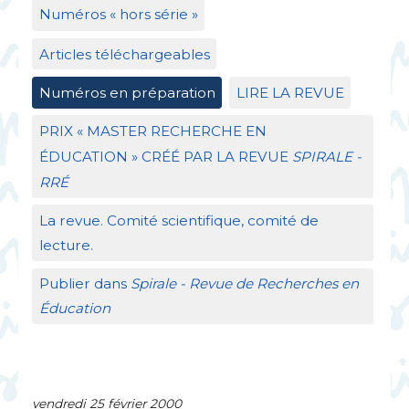
Numéros «
hors série
»
Articles téléchargeables
Numéros en préparation
LIRE
LA
REVUE
PRIX
«
MASTER
RECHERCHE
EN
É
DUCATION
»
CR
ÉÉ
PAR
LA
REVUE
SPIRALE
-
RR
É
La revue. Comité scientifique, comité de
lecture.
Publier dans
Spirale - Revue de Recherches en
Éducation
vendredi 25 février 2000