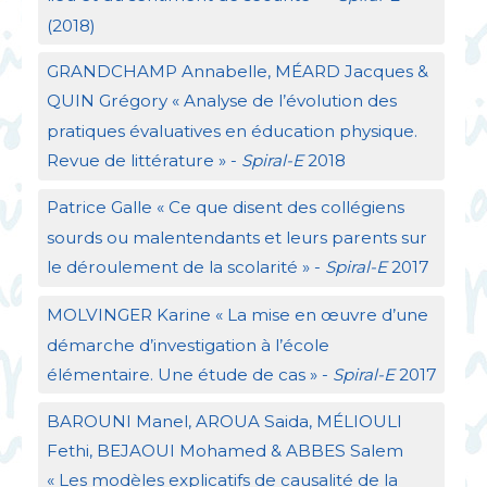
(2018)
GRANDCHAMP
Annabelle, MÉ
ARD
Jacques &
QUIN
Grégory «
Analyse de l’évolution des
pratiques évaluatives en éducation physique.
Revue de littérature
» -
Spiral-E
2018
Patrice Galle «
Ce que disent des collégiens
sourds ou malentendants et leurs parents sur
le déroulement de la scolarité
» -
Spiral-E
2017
MOLVINGER
Karine «
La mise en œuvre d’une
démarche d’investigation à l’école
élémentaire. Une étude de cas
» -
Spiral-E
2017
BAROUNI
Manel,
AROUA
Saida, MÉ
LIOULI
Fethi,
BEJAOUI
Mohamed &
ABBES
Salem
«
Les modèles explicatifs de causalité de la