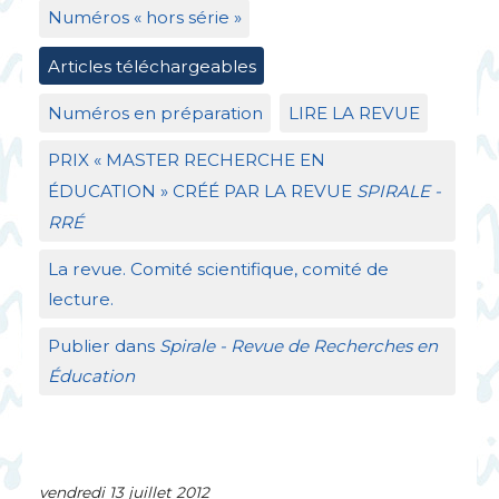
Numéros «
hors série
»
Articles téléchargeables
Numéros en préparation
LIRE
LA
REVUE
PRIX
«
MASTER
RECHERCHE
EN
É
DUCATION
»
CR
ÉÉ
PAR
LA
REVUE
SPIRALE
-
RR
É
La revue. Comité scientifique, comité de
lecture.
Publier dans
Spirale - Revue de Recherches en
Éducation
vendredi 13 juillet 2012