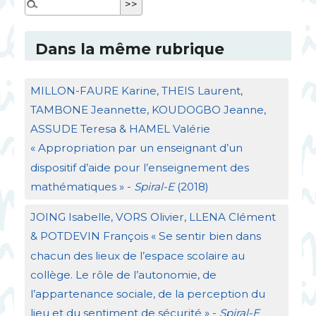
Dans la même rubrique
MILLON
-
FAURE
Karine,
THEIS
Laurent,
TAMBONE
Jeannette,
KOUDOGBO
Jeanne,
ASSUDE
Teresa &
HAMEL
Valérie
«
Appropriation par un enseignant d’un
dispositif d’aide pour l’enseignement des
mathématiques
» -
Spiral-E
(2018)
JOING
Isabelle,
VORS
Olivier,
LLENA
Clément
&
POTDEVIN
François «
Se sentir bien dans
chacun des lieux de l’espace scolaire au
collège. Le rôle de l’autonomie, de
l’appartenance sociale, de la perception du
lieu et du sentiment de sécurité
» -
Spiral-E