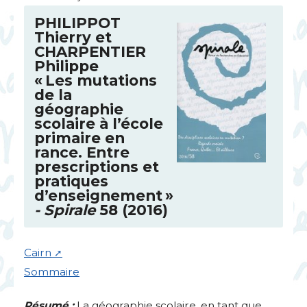
PHILIPPOT
Thierry et
CHARPENTIER
Philippe
«
Les mutations
de la
géographie
scolaire à l’école
primaire en
rance. Entre
prescriptions et
pratiques
d’enseignement
»
- Spirale
58 (2016)
Cairn
Sommaire
Résumé :
La géographie scolaire, en tant que