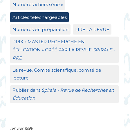
Numéros «
hors série
»
Articles téléchargeables
Numéros en préparation
LIRE
LA
REVUE
PRIX
«
MASTER
RECHERCHE
EN
É
DUCATION
»
CR
ÉÉ
PAR
LA
REVUE
SPIRALE
-
RR
É
La revue. Comité scientifique, comité de
lecture.
Publier dans
Spirale - Revue de Recherches en
Éducation
janvier 1999