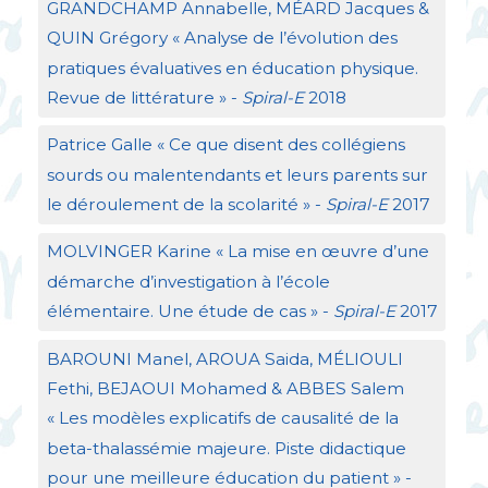
GRANDCHAMP
Annabelle, MÉ
ARD
Jacques &
QUIN
Grégory «
Analyse de l’évolution des
pratiques évaluatives en éducation physique.
Revue de littérature
» -
Spiral-E
2018
Patrice Galle «
Ce que disent des collégiens
sourds ou malentendants et leurs parents sur
le déroulement de la scolarité
» -
Spiral-E
2017
MOLVINGER
Karine «
La mise en œuvre d’une
démarche d’investigation à l’école
élémentaire. Une étude de cas
» -
Spiral-E
2017
BAROUNI
Manel,
AROUA
Saida, MÉ
LIOULI
Fethi,
BEJAOUI
Mohamed &
ABBES
Salem
«
Les modèles explicatifs de causalité de la
beta-thalassémie majeure. Piste didactique
pour une meilleure éducation du patient
» -