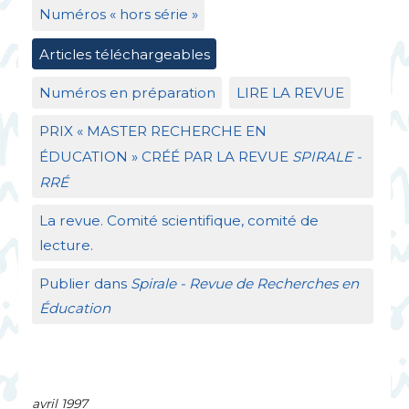
Numéros «
hors série
»
Articles téléchargeables
Numéros en préparation
LIRE
LA
REVUE
PRIX
«
MASTER
RECHERCHE
EN
É
DUCATION
»
CR
ÉÉ
PAR
LA
REVUE
SPIRALE
-
RR
É
La revue. Comité scientifique, comité de
lecture.
Publier dans
Spirale - Revue de Recherches en
Éducation
avril 1997