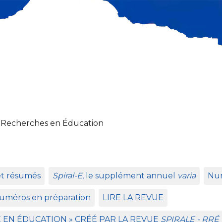
 Recherches en Éducation
et résumés
Spiral-E
, le supplément annuel
varia
Num
uméros en préparation
LIRE
LA
REVUE
E
EN
É
DUCATION
»
CR
ÉÉ
PAR
LA
REVUE
SPIRALE
-
RR
É