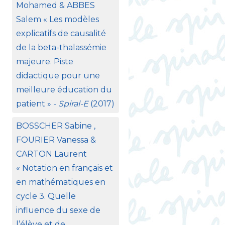
Mohamed &
ABBES
Salem «
Les modèles
explicatifs de causalité
de la beta-thalassémie
majeure. Piste
didactique pour une
meilleure éducation du
patient
» -
Spiral-E
(2017)
BOSSCHER
Sabine ,
FOURIER
Vanessa &
CARTON
Laurent
«
Notation en français et
en mathématiques en
cycle 3. Quelle
influence du sexe de
l’élève et de