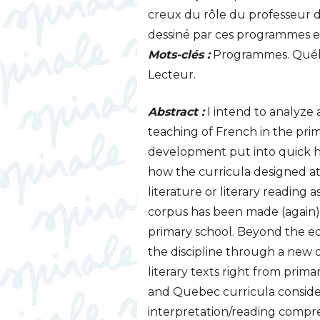
creux du rôle du professeur de 
dessiné par ces programmes 
Mots-clés :
Programmes. Québec
Lecteur.
Abstract :
I intend to analyze
teaching of French in the pri
development put into quick hi
how the curricula designed at
literature or literary reading 
corpus has been made (again) 
primary school. Beyond the edu
the discipline through a new ob
literary texts right from prim
and Quebec curricula consider
interpretation/reading compre