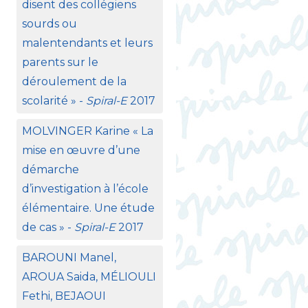
disent des collégiens
sourds ou
malentendants et leurs
parents sur le
déroulement de la
scolarité
» -
Spiral-E
2017
MOLVINGER
Karine «
La
mise en œuvre d’une
démarche
d’investigation à l’école
élémentaire. Une étude
de cas
» -
Spiral-E
2017
BAROUNI
Manel,
AROUA
Saida, MÉ
LIOULI
Fethi,
BEJAOUI