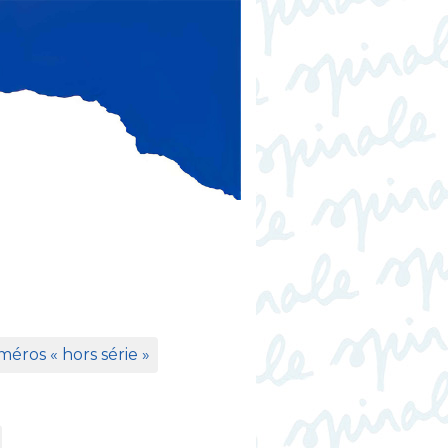
éros «
hors série
»