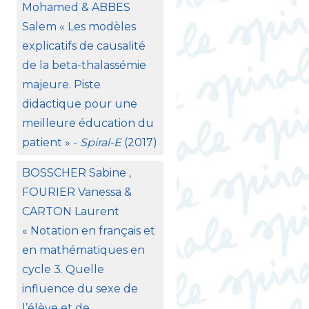
Mohamed &
ABBES
Salem «
Les modèles
explicatifs de causalité
de la beta-thalassémie
majeure. Piste
didactique pour une
meilleure éducation du
patient
» -
Spiral-E
(2017)
BOSSCHER
Sabine ,
FOURIER
Vanessa &
CARTON
Laurent
«
Notation en français et
en mathématiques en
cycle 3. Quelle
influence du sexe de
l’élève et de