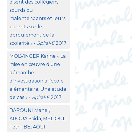
disent des collégiens
sourds ou
malentendants et leurs
parents sur le
déroulement de la
scolarité
» -
Spiral-E
2017
MOLVINGER
Karine «
La
mise en œuvre d’une
démarche
d’investigation à l’école
élémentaire. Une étude
de cas
» -
Spiral-E
2017
BAROUNI
Manel,
AROUA
Saida, MÉ
LIOULI
Fethi,
BEJAOUI