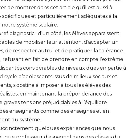
r de montrer dans cet article qu’il est aussi à
spécifiques et particulièrement adéquates à la
 notre système scolaire.
 diagnostic : d’un côté, les élèves apparaissent
bles de mobiliser leur attention, d’accepter un
de respecter autrui et de pratiquer la tolérance.
ire, refusant en fait de prendre en compte l’extrême
disparités considérables de niveaux dues en partie à
d cycle d’adolescents issus de milieux sociaux et
rents, s’obstine à imposer à tous les élèves des
rréalistes, en maintenant la prépondérance des
de graves tensions préjudiciables à l’équilibre
f des enseignants comme des enseignés et en
ement du système.
 succinctement quelques expériences que nous
nt que professeur d’espagnol dans des classes du