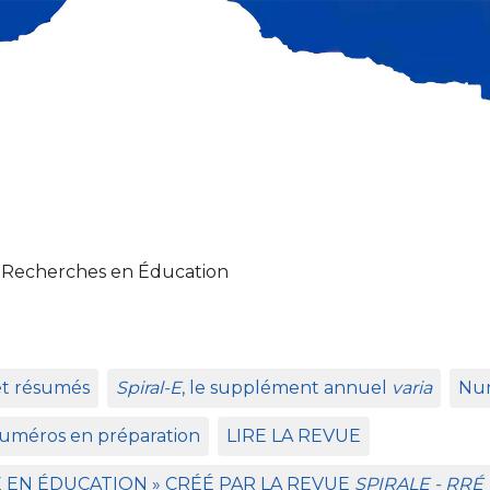
 Recherches en Éducation
et résumés
Spiral-E
, le supplément annuel
varia
Num
uméros en préparation
LIRE
LA
REVUE
E
EN
É
DUCATION
»
CR
ÉÉ
PAR
LA
REVUE
SPIRALE
-
RR
É