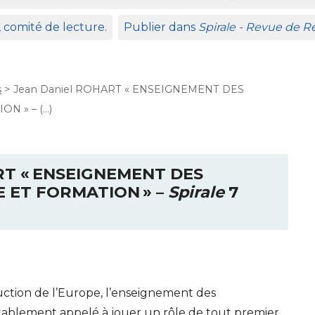
, comité de lecture.
Publier dans
Spirale - Revue de 
s
>
Jean Daniel ROHART « ENSEIGNEMENT DES
N » – (…)
RT
«
ENSEIGNEMENT
DES
E
ET
FORMATION
» –
Spirale
7
uction de l’Europe, l’enseignement des
tablement appelé à jouer un rôle de tout premier