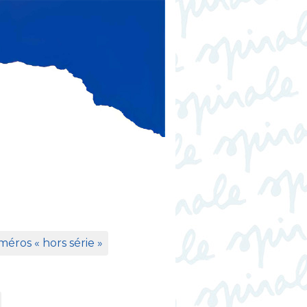
éros «
hors série
»