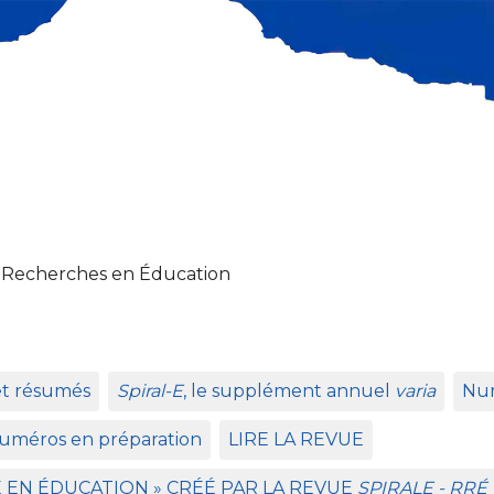
 Recherches en Éducation
et résumés
Spiral-E
, le supplément annuel
varia
Num
uméros en préparation
LIRE
LA
REVUE
E
EN
É
DUCATION
»
CR
ÉÉ
PAR
LA
REVUE
SPIRALE
-
RR
É