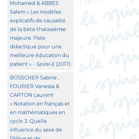
Mohamed &
ABBES
Salem «
Les modèles
explicatifs de causalité
de la beta-thalassémie
majeure. Piste
didactique pour une
meilleure éducation du
patient
» -
Spiral-E
(2017)
BOSSCHER
Sabine ,
FOURIER
Vanessa &
CARTON
Laurent
«
Notation en français et
en mathématiques en
cycle 3. Quelle
influence du sexe de
l’élève et de