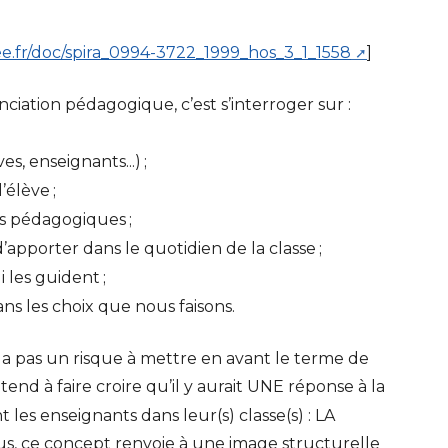
e.fr/doc/spira_0994-3722_1999_hos_3_1_1558
]
nciation pédagogique, c’est s’interroger sur :
ves, enseignants...)
;
l’élève
;
es pédagogiques
;
’apporter dans le quotidien de la classe
;
i les guident
;
ans les choix que nous faisons.
’y a pas un risque à mettre en avant le terme de
 tend à faire croire qu’il y aurait
UNE
réponse à la
t les enseignants dans leur(s) classe(s) :
LA
us, ce concept renvoie à une image structurelle