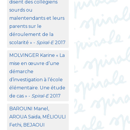
disent des collégiens
sourds ou
malentendants et leurs
parents sur le
déroulement de la
scolarité
» -
Spiral-E
2017
MOLVINGER
Karine «
La
mise en œuvre d’une
démarche
d’investigation à l’école
élémentaire. Une étude
de cas
» -
Spiral-E
2017
BAROUNI
Manel,
AROUA
Saida, MÉ
LIOULI
Fethi,
BEJAOUI