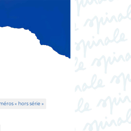
éros «
hors série
»