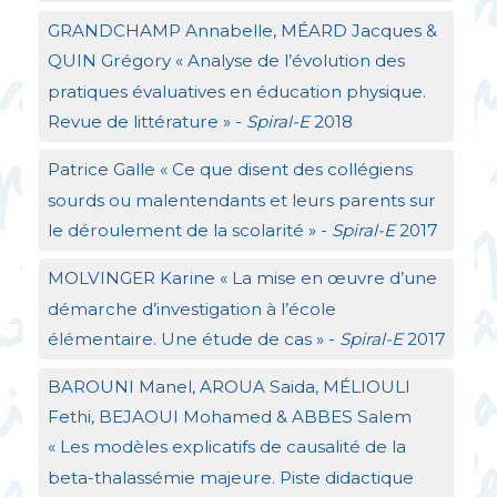
GRANDCHAMP
Annabelle, MÉ
ARD
Jacques &
QUIN
Grégory «
Analyse de l’évolution des
pratiques évaluatives en éducation physique.
Revue de littérature
» -
Spiral-E
2018
Patrice Galle «
Ce que disent des collégiens
sourds ou malentendants et leurs parents sur
le déroulement de la scolarité
» -
Spiral-E
2017
MOLVINGER
Karine «
La mise en œuvre d’une
démarche d’investigation à l’école
élémentaire. Une étude de cas
» -
Spiral-E
2017
BAROUNI
Manel,
AROUA
Saida, MÉ
LIOULI
Fethi,
BEJAOUI
Mohamed &
ABBES
Salem
«
Les modèles explicatifs de causalité de la
beta-thalassémie majeure. Piste didactique