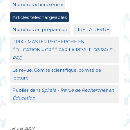
Numéros «
hors série
»
Articles téléchargeables
Numéros en préparation
LIRE
LA
REVUE
PRIX
«
MASTER
RECHERCHE
EN
É
DUCATION
»
CR
ÉÉ
PAR
LA
REVUE
SPIRALE
-
RR
É
La revue. Comité scientifique, comité de
lecture.
Publier dans
Spirale - Revue de Recherches en
Éducation
janvier 2007