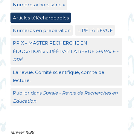
Numéros «
hors série
»
Articles téléchargeables
Numéros en préparation
LIRE
LA
REVUE
PRIX
«
MASTER
RECHERCHE
EN
É
DUCATION
»
CR
ÉÉ
PAR
LA
REVUE
SPIRALE
-
RR
É
La revue. Comité scientifique, comité de
lecture.
Publier dans
Spirale - Revue de Recherches en
Éducation
janvier 1998