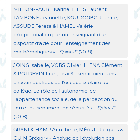
MILLON
-
FAURE
Karine,
THEIS
Laurent,
TAMBONE
Jeannette,
KOUDOGBO
Jeanne,
ASSUDE
Teresa &
HAMEL
Valérie
«
Appropriation par un enseignant d’un
dispositif d’aide pour l’enseignement des
mathématiques
» -
Spiral-E
(2018)
JOING
Isabelle,
VORS
Olivier,
LLENA
Clément
&
POTDEVIN
François «
Se sentir bien dans
chacun des lieux de l’espace scolaire au
collège. Le rôle de l’autonomie, de
l’appartenance sociale, de la perception du
lieu et du sentiment de sécurité
» -
Spiral-E
(2018)
GRANDCHAMP
Annabelle, MÉ
ARD
Jacques &
QUIN
Grégory «
Analyse de l’évolution des