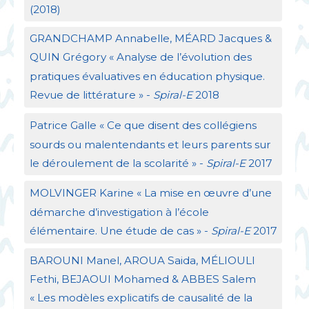
(2018)
GRANDCHAMP
Annabelle, MÉ
ARD
Jacques &
QUIN
Grégory «
Analyse de l’évolution des
pratiques évaluatives en éducation physique.
Revue de littérature
» -
Spiral-E
2018
Patrice Galle «
Ce que disent des collégiens
sourds ou malentendants et leurs parents sur
le déroulement de la scolarité
» -
Spiral-E
2017
MOLVINGER
Karine «
La mise en œuvre d’une
démarche d’investigation à l’école
élémentaire. Une étude de cas
» -
Spiral-E
2017
BAROUNI
Manel,
AROUA
Saida, MÉ
LIOULI
Fethi,
BEJAOUI
Mohamed &
ABBES
Salem
«
Les modèles explicatifs de causalité de la