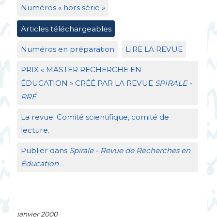
Numéros «
hors série
»
Articles téléchargeables
Numéros en préparation
LIRE
LA
REVUE
PRIX
«
MASTER
RECHERCHE
EN
É
DUCATION
»
CR
ÉÉ
PAR
LA
REVUE
SPIRALE
-
RR
É
La revue. Comité scientifique, comité de
lecture.
Publier dans
Spirale - Revue de Recherches en
Éducation
janvier 2000