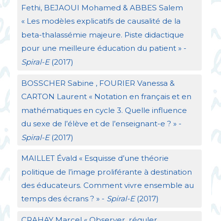
Fethi,
BEJAOUI
Mohamed &
ABBES
Salem
«
Les modèles explicatifs de causalité de la
beta-thalassémie majeure. Piste didactique
pour une meilleure éducation du patient
» -
Spiral-E
(2017)
BOSSCHER
Sabine ,
FOURIER
Vanessa &
CARTON
Laurent «
Notation en français et en
mathématiques en cycle 3. Quelle influence
du sexe de l’élève et de l’enseignant-e
?
» -
Spiral-E
(2017)
MAILLET
Évald «
Esquisse d’une théorie
politique de l’image proliférante à destination
des éducateurs. Comment vivre ensemble au
temps des écrans
?
» -
Spiral-E
(2017)
CRAHAY
Marcel «
Observer, réguler,