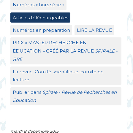
Numéros «
hors série
»
Articles téléchargeables
Numéros en préparation
LIRE
LA
REVUE
PRIX
«
MASTER
RECHERCHE
EN
É
DUCATION
»
CR
ÉÉ
PAR
LA
REVUE
SPIRALE
-
RR
É
La revue. Comité scientifique, comité de
lecture.
Publier dans
Spirale - Revue de Recherches en
Éducation
mardi 8 décembre 2015