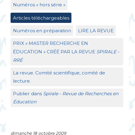
Numéros «
hors série
»
Articles téléchargeables
Numéros en préparation
LIRE
LA
REVUE
PRIX
«
MASTER
RECHERCHE
EN
É
DUCATION
»
CR
ÉÉ
PAR
LA
REVUE
SPIRALE
-
RR
É
La revue. Comité scientifique, comité de
lecture.
Publier dans
Spirale - Revue de Recherches en
Éducation
dimanche 18 octobre 2009