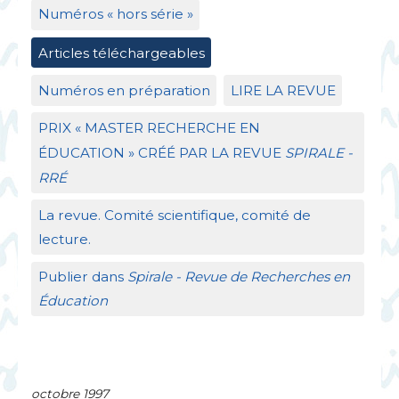
Numéros «
hors série
»
Articles téléchargeables
Numéros en préparation
LIRE
LA
REVUE
PRIX
«
MASTER
RECHERCHE
EN
É
DUCATION
»
CR
ÉÉ
PAR
LA
REVUE
SPIRALE
-
RR
É
La revue. Comité scientifique, comité de
lecture.
Publier dans
Spirale - Revue de Recherches en
Éducation
octobre 1997