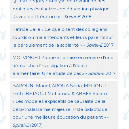
QUIN
Grégory «
Analyse de l’évolution des
pratiques évaluatives en éducation physique.
Revue de littérature
» -
Spiral-E
2018
Patrice Galle «
Ce que disent des collégiens
sourds ou malentendants et leurs parents sur
le déroulement de la scolarité
» -
Spiral-E
2017
MOLVINGER
Karine «
La mise en œuvre d’une
démarche d’investigation à l’école
élémentaire. Une étude de cas
» -
Spiral-E
2017
BAROUNI
Manel,
AROUA
Saida, MÉ
LIOULI
Fethi,
BEJAOUI
Mohamed &
ABBES
Salem
«
Les modèles explicatifs de causalité de la
beta-thalassémie majeure. Piste didactique
pour une meilleure éducation du patient
» -
Spiral-E
(2017)