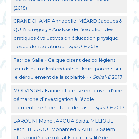
(2018)
GRANDCHAMP
Annabelle, MÉ
ARD
Jacques &
QUIN
Grégory «
Analyse de l’évolution des
pratiques évaluatives en éducation physique.
Revue de littérature
» -
Spiral-E
2018
Patrice Galle «
Ce que disent des collégiens
sourds ou malentendants et leurs parents sur
le déroulement de la scolarité
» -
Spiral-E
2017
MOLVINGER
Karine «
La mise en œuvre d’une
démarche d’investigation à l’école
élémentaire. Une étude de cas
» -
Spiral-E
2017
BAROUNI
Manel,
AROUA
Saida, MÉ
LIOULI
Fethi,
BEJAOUI
Mohamed &
ABBES
Salem
«
Les modèles explicatifs de causalité de la