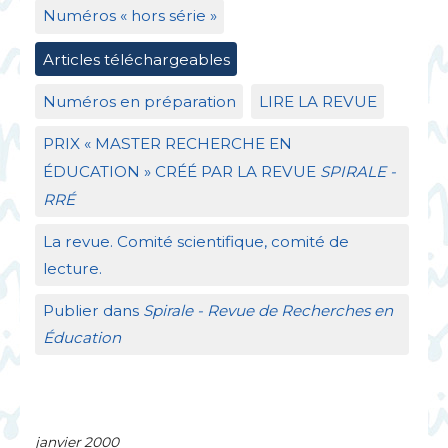
Numéros «
hors série
»
Articles téléchargeables
Numéros en préparation
LIRE
LA
REVUE
PRIX
«
MASTER
RECHERCHE
EN
É
DUCATION
»
CR
ÉÉ
PAR
LA
REVUE
SPIRALE
-
RR
É
La revue. Comité scientifique, comité de
lecture.
Publier dans
Spirale - Revue de Recherches en
Éducation
janvier 2000