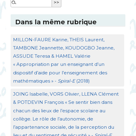
Dans la même rubrique
MILLON
-
FAURE
Karine,
THEIS
Laurent,
TAMBONE
Jeannette,
KOUDOGBO
Jeanne,
ASSUDE
Teresa &
HAMEL
Valérie
«
Appropriation par un enseignant d’un
dispositif d’aide pour l’enseignement des
mathématiques
» -
Spiral-E
(2018)
JOING
Isabelle,
VORS
Olivier,
LLENA
Clément
&
POTDEVIN
François «
Se sentir bien dans
chacun des lieux de l’espace scolaire au
collège. Le rôle de l’autonomie, de
l’appartenance sociale, de la perception du
lieu et du sentiment de sécurité
» -
Spiral-E