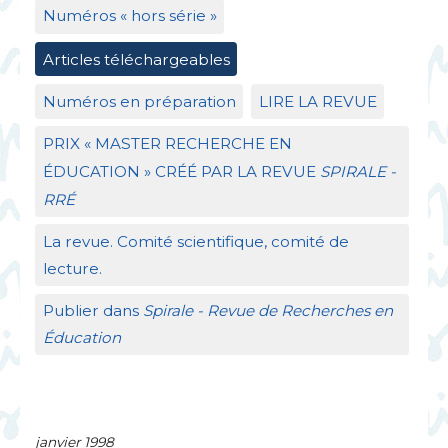
Numéros «
hors série
»
Articles téléchargeables
Numéros en préparation
LIRE
LA
REVUE
PRIX
«
MASTER
RECHERCHE
EN
É
DUCATION
»
CR
ÉÉ
PAR
LA
REVUE
SPIRALE
-
RR
É
La revue. Comité scientifique, comité de
lecture.
Publier dans
Spirale - Revue de Recherches en
Éducation
janvier 1998